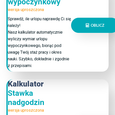
wypoczynkowy
wersja uproszczona
Sprawdź, ile urlopu naprawdę Ci się
OBLICZ
należy!
Nasz kalkulator automatycznie
wyliczy wymiar urlopu
wypoczynkowego, biorąc pod
uwagę Twój staż pracy i okres
nauki. Szybko, dokładnie i zgodnie
z przepisami.
Kalkulator
Stawka
nadgodzin
wersja uproszczona