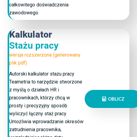
całkowitego doświadczenia
zawodowego.
Kalkulator
Stażu pracy
wersja rozszerzona (generowany
plik pdf)
Autorski kalkulator stażu pracy
Teametria to narzędzie stworzone
z myślą o działach HR i
pracownikach, którzy chcą w
OBLICZ
prosty i precyzyjny sposób
wyliczyć łączny staż pracy.
Umożliwia wprowadzanie okresów
zatrudnienia pracownika,