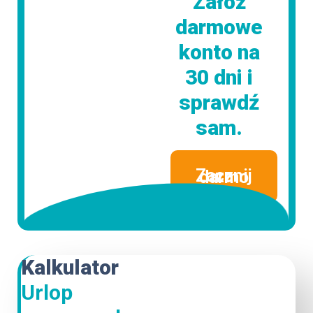
Załóż
darmowe
konto na
30 dni i
sprawdź
sam.
Zacznij za darmo
Kalkulator
Urlop