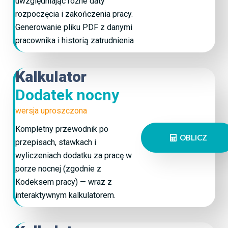
uwzględniając różne daty
rozpoczęcia i zakończenia pracy.
Generowanie pliku PDF z danymi
pracownika i historią zatrudnienia
Kalkulator
Dodatek nocny
wersja uproszczona
Kompletny przewodnik po
OBLICZ
przepisach, stawkach i
wyliczeniach dodatku za pracę w
porze nocnej (zgodnie z
Kodeksem pracy) — wraz z
interaktywnym kalkulatorem.