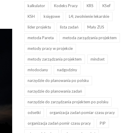
kalkulator
Kodeks Pracy
KRS
KSeF
KSH
księgowe
L4; zwolnienie lekarskie
lider projektu
lista zadań
Mały ZUS
metoda Pareta
metoda zarządzania projektem
metody pracy w projekcie
metody zarządzania projektem
mindset
młodociany
nadgodziny
narzędzie do planowania po polsku
narzędzie do planowania zadań
narzędzie do zarządzania projektem po polsku
odsetki
organizacja zadań pomiar czasu pracy
organizacja zadań pomir czasu pracy
PIP