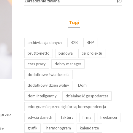
Zarządzanie zmianą
(3)
Tagi
archiwizacja danych
B2B
BHP
brutto/netto
budowa
cel projektu
czas pracy
dobry manager
dodatkowe świadczenia
dodatkowy dzień wolny
Dom
dom inteligentny
działalność gospodarcza
edoręczenia; przedsiębiorca; korespondencja
 przez
edycja danych
faktury
firma
freelancer
grafik
harmonogram
kalendarze
rte