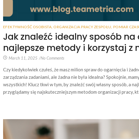
EFEKTYWNOŚĆ OSOBISTA
,
ORGANIZACJA PRACY ZESPOŁU
,
POMIAR CZAS
Jak znaleźć idealny sposób na
najlepsze metody i korzystaj z 
March 11, 2025
/
No Comments
Czy kiedykolwiek czułeś, że masz milion spraw do ogarnięcia i ża
zarządzania zadaniami, ale żadna nie była idealna? Spokojnie, mamy
wszystkich! Klucz tkwi w tym, by znaleźć swój własny sposób, a naj
przyglądamy się najskuteczniejszym metodom organizacji pracy, kt