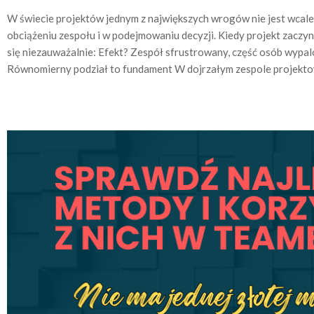
W świecie projektów jednym z największych wrogów nie jest wcale
obciążeniu zespołu i w podejmowaniu decyzji. Kiedy projekt zaczyn
się niezauważalnie: Efekt? Zespół sfrustrowany, część osób wypalo
Równomierny podział to fundament W dojrzałym zespole projekto