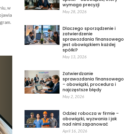
wymaga precyzji
niu, w
May 28, 2026
ojawia
ogram.
Dlaczego sporządzenie i
zatwierdzenie
sprawozdania finansowego
jest obowiązkiem każdej
spółki?
May 13, 2026
Zatwierdzanie
sprawozdania finansowego
– obowiązki, procedura i
najczęstsze błędy
May 2, 2026
Odzież robocza w firmie –
obowiązki, wyzwania i jak
nad nimi zapanować
April 16, 2026