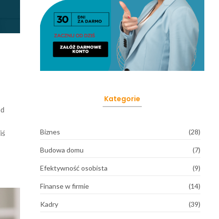
Kategorie
od
Biznes
(28)
iś
Budowa domu
(7)
Efektywność osobista
(9)
Finanse w firmie
(14)
Kadry
(39)