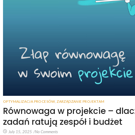
OPTYMALIZACJA PROCESÓW
,
ZARZĄDZANIE PROJEKTAM
Równowaga w projekcie – dlacz
zadań ratują zespół i budżet
July 15, 2025
/
No Comments