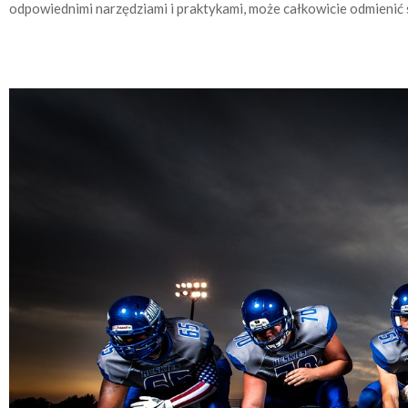
odpowiednimi narzędziami i praktykami, może całkowicie odmienić sp