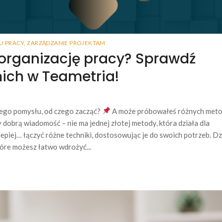
U PRACY
,
ZARZĄDZANIE PROJEKTAM
 organizację pracy? Sprawdź
nich w Teametria!
dnego pomysłu, od czego zacząć?
A może próbowałeś różnych met
 dobrą wiadomość – nie ma jednej złotej metody, która działa dla
lepiej… łączyć różne techniki, dostosowując je do swoich potrzeb. Dz
óre możesz łatwo wdrożyć...