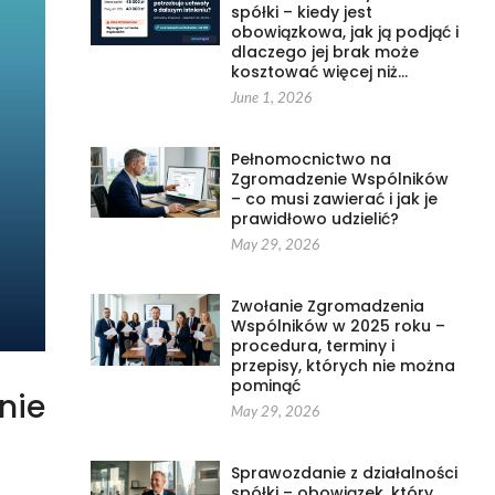
spółki – kiedy jest
obowiązkowa, jak ją podjąć i
dlaczego jej brak może
kosztować więcej niż…
June 1, 2026
Pełnomocnictwo na
Zgromadzenie Wspólników
– co musi zawierać i jak je
prawidłowo udzielić?
May 29, 2026
Zwołanie Zgromadzenia
Wspólników w 2025 roku –
procedura, terminy i
przepisy, których nie można
pominąć
nie
May 29, 2026
Sprawozdanie z działalności
spółki – obowiązek, który