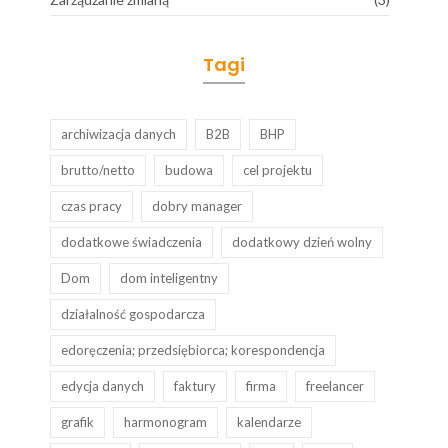
Tagi
archiwizacja danych
B2B
BHP
brutto/netto
budowa
cel projektu
czas pracy
dobry manager
dodatkowe świadczenia
dodatkowy dzień wolny
Dom
dom inteligentny
działalność gospodarcza
edoręczenia; przedsiębiorca; korespondencja
edycja danych
faktury
firma
freelancer
grafik
harmonogram
kalendarze