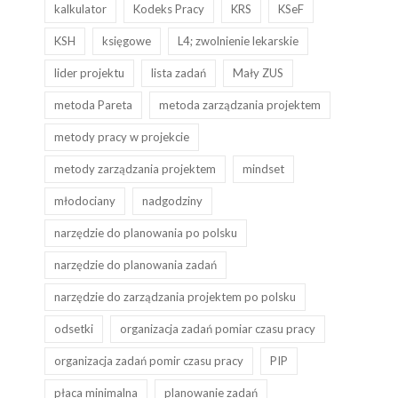
kalkulator
Kodeks Pracy
KRS
KSeF
KSH
księgowe
L4; zwolnienie lekarskie
lider projektu
lista zadań
Mały ZUS
metoda Pareta
metoda zarządzania projektem
metody pracy w projekcie
metody zarządzania projektem
mindset
młodociany
nadgodziny
narzędzie do planowania po polsku
narzędzie do planowania zadań
narzędzie do zarządzania projektem po polsku
odsetki
organizacja zadań pomiar czasu pracy
organizacja zadań pomir czasu pracy
PIP
płaca minimalna
planowanie zadań