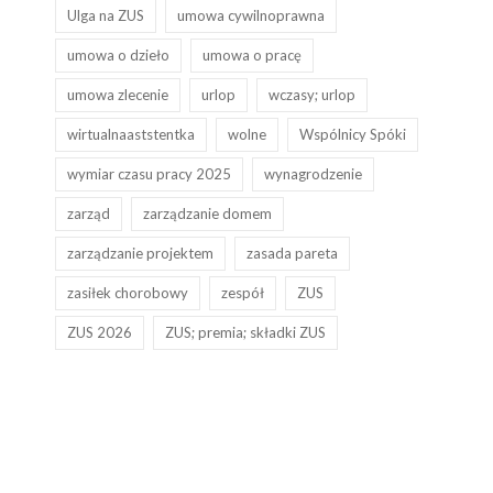
Ulga na ZUS
umowa cywilnoprawna
umowa o dzieło
umowa o pracę
umowa zlecenie
urlop
wczasy; urlop
wirtualnaaststentka
wolne
Wspólnicy Spóki
wymiar czasu pracy 2025
wynagrodzenie
zarząd
zarządzanie domem
zarządzanie projektem
zasada pareta
zasiłek chorobowy
zespół
ZUS
ZUS 2026
ZUS; premia; składki ZUS