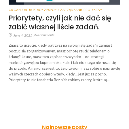
ORGANIZACJA PRACY ZESPOŁU
,
ZARZĄDZANIE PROJEKTAM
Priorytety, czyli jak nie dać się
zabić własnej liście zadań.
No Comments
June 4, 2025
/
Znasz to uczucie, kiedy patrzysz na swoją listę zadań i zamiast
poczuć się zorganizowanym, masz ochotę rzucić telefonem o
ścianę? Jasne, masz tam zapisane wszystko – od strategii
marketingowej po kupno mleka – ale i tak nic z tego nie rusza się
do przodu. A najgorsze jest to, że przypominasz sobie o naprawdę
ważnych rzeczach dopiero wtedy, kiedy… jest już za późno.
Priorytety to nie fanaberia Bez nich robimy rzeczy, które są...
Najnowsze posty