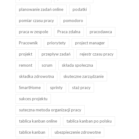
planowanie zadań online
podatki
pomiar czasu pracy
pomodoro
praca w zespole
Praca zdalna
pracodawca
Pracownik
priorytety
project manager
projekt
przepływ zadań
rejestr czasu pracy
remont
scrum
składa społeczna
składka zdrowotna
skuteczne zarządzanie
SmartHome
sprinty
staż pracy
sukces projektu
suteczna metoda organizacji pracy
tablica kanban online
tablica kanban po polsku
tablice kanban
ubezpieczenie zdrowotne