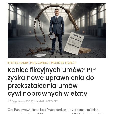
BIZNES
,
KADRY
,
PRACOWNICY
,
PRZEDSIĘBIORCY
Koniec fikcyjnych umów? PIP
zyska nowe uprawnienia do
przekształcania umów
cywilnoprawnych w etaty
No Comments
September 29, 2025
/
Czy Państwowa Inspekcja Pracy będzie mogła sama zmieniać