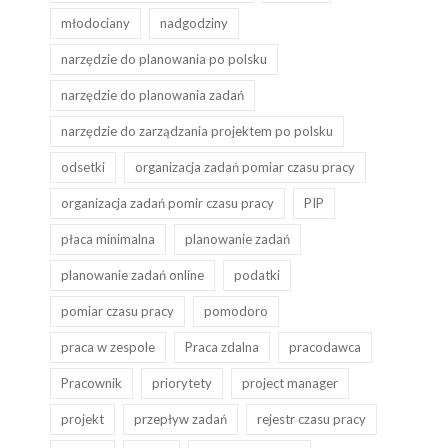
młodociany
nadgodziny
narzędzie do planowania po polsku
narzędzie do planowania zadań
narzędzie do zarządzania projektem po polsku
odsetki
organizacja zadań pomiar czasu pracy
organizacja zadań pomir czasu pracy
PIP
płaca minimalna
planowanie zadań
planowanie zadań online
podatki
pomiar czasu pracy
pomodoro
praca w zespole
Praca zdalna
pracodawca
Pracownik
priorytety
project manager
projekt
przepływ zadań
rejestr czasu pracy