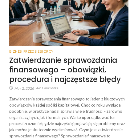
BIZNES
,
PRZEDSIĘBIORCY
Zatwierdzanie sprawozdania
finansowego – obowiązki,
procedura i najczęstsze błędy
No Comments
May 2, 2026
/
Zatwierdzenie sprawozdania finansowego to jeden z kluczowych
obowiązków każdej spółki kapitałowej. Choć co roku wygląda
podobnie, w praktyce nadal sprawia wiele trudności – zarówno
organizacyjnych, jak i formalnych. Warto uporządkować ten
proces i zrozumieć, gdzie najczęściej pojawiają się problemy oraz
jak można je skutecznie wyeliminować. Czym jest zatwierdzenie
sprawozdania finansowego? Sprawozdanie finansowe to