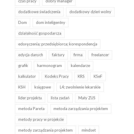
czas pracy
dobry manager
dodatkowe świadczenia
dodatkowy dzień wolny
Dom
dom inteligentny
działalność gospodarcza
edoręczenia; przedsiębiorca; korespondencja
edycja danych
faktury
firma
freelancer
grafik
harmonogram
kalendarze
kalkulator
Kodeks Pracy
KRS
KSeF
KSH
księgowe
L4; zwolnienie lekarskie
lider projektu
lista zadań
Mały ZUS
metoda Pareta
metoda zarządzania projektem
metody pracy w projekcie
metody zarządzania projektem
mindset