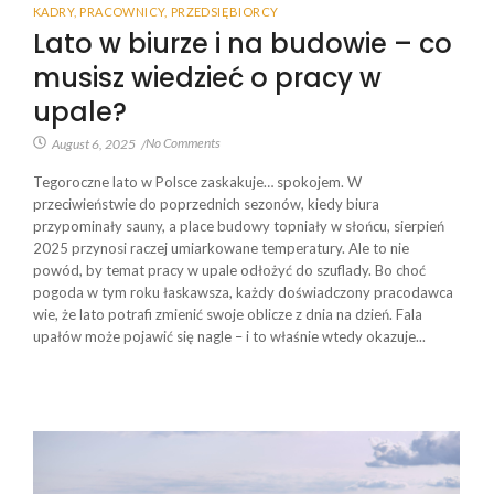
KADRY
,
PRACOWNICY
,
PRZEDSIĘBIORCY
Lato w biurze i na budowie – co
musisz wiedzieć o pracy w
upale?
No Comments
August 6, 2025
/
Tegoroczne lato w Polsce zaskakuje… spokojem. W
przeciwieństwie do poprzednich sezonów, kiedy biura
przypominały sauny, a place budowy topniały w słońcu, sierpień
2025 przynosi raczej umiarkowane temperatury. Ale to nie
powód, by temat pracy w upale odłożyć do szuflady. Bo choć
pogoda w tym roku łaskawsza, każdy doświadczony pracodawca
wie, że lato potrafi zmienić swoje oblicze z dnia na dzień. Fala
upałów może pojawić się nagle – i to właśnie wtedy okazuje...