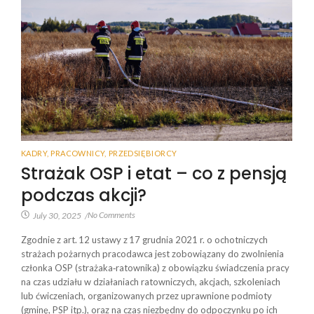
KADRY
,
PRACOWNICY
,
PRZEDSIĘBIORCY
Strażak OSP i etat – co z pensją
podczas akcji?
No Comments
July 30, 2025
/
Zgodnie z art. 12 ustawy z 17 grudnia 2021 r. o ochotniczych
strażach pożarnych pracodawca jest zobowiązany do zwolnienia
członka OSP (strażaka‑ratownika) z obowiązku świadczenia pracy
na czas udziału w działaniach ratowniczych, akcjach, szkoleniach
lub ćwiczeniach, organizowanych przez uprawnione podmioty
(gminę, PSP itp.), oraz na czas niezbędny do odpoczynku po ich