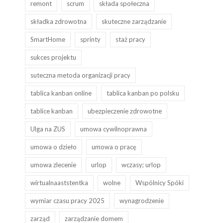
remont
scrum
składa społeczna
składka zdrowotna
skuteczne zarządzanie
SmartHome
sprinty
staż pracy
sukces projektu
suteczna metoda organizacji pracy
tablica kanban online
tablica kanban po polsku
tablice kanban
ubezpieczenie zdrowotne
Ulga na ZUS
umowa cywilnoprawna
umowa o dzieło
umowa o pracę
umowa zlecenie
urlop
wczasy; urlop
wirtualnaaststentka
wolne
Wspólnicy Spóki
wymiar czasu pracy 2025
wynagrodzenie
zarząd
zarządzanie domem