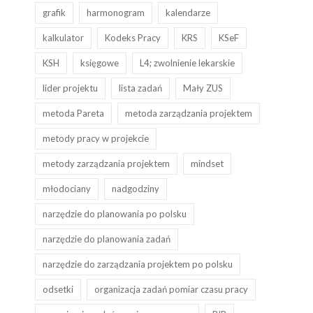
grafik
harmonogram
kalendarze
kalkulator
Kodeks Pracy
KRS
KSeF
KSH
księgowe
L4; zwolnienie lekarskie
lider projektu
lista zadań
Mały ZUS
metoda Pareta
metoda zarządzania projektem
metody pracy w projekcie
metody zarządzania projektem
mindset
młodociany
nadgodziny
narzędzie do planowania po polsku
narzędzie do planowania zadań
narzędzie do zarządzania projektem po polsku
odsetki
organizacja zadań pomiar czasu pracy