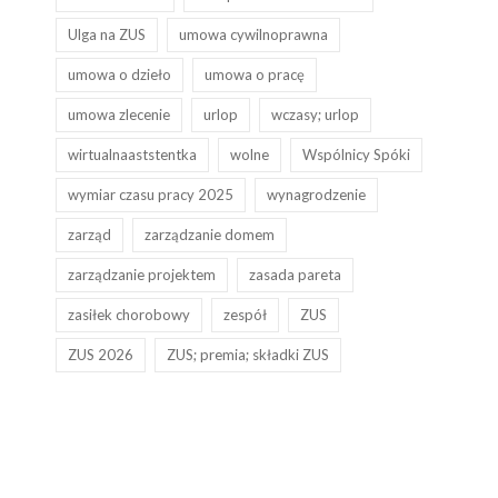
Ulga na ZUS
umowa cywilnoprawna
umowa o dzieło
umowa o pracę
umowa zlecenie
urlop
wczasy; urlop
wirtualnaaststentka
wolne
Wspólnicy Spóki
wymiar czasu pracy 2025
wynagrodzenie
zarząd
zarządzanie domem
zarządzanie projektem
zasada pareta
zasiłek chorobowy
zespół
ZUS
ZUS 2026
ZUS; premia; składki ZUS