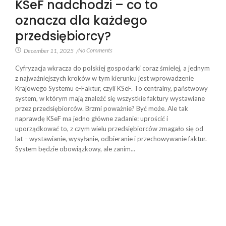
KSeF nadchodzi – co to
oznacza dla każdego
przedsiębiorcy?
No Comments
December 11, 2025
/
Cyfryzacja wkracza do polskiej gospodarki coraz śmielej, a jednym
z najważniejszych kroków w tym kierunku jest wprowadzenie
Krajowego Systemu e-Faktur, czyli KSeF. To centralny, państwowy
system, w którym mają znaleźć się wszystkie faktury wystawiane
przez przedsiębiorców. Brzmi poważnie? Być może. Ale tak
naprawdę KSeF ma jedno główne zadanie: uprościć i
uporządkować to, z czym wielu przedsiębiorców zmagało się od
lat – wystawianie, wysyłanie, odbieranie i przechowywanie faktur.
System będzie obowiązkowy, ale zanim...