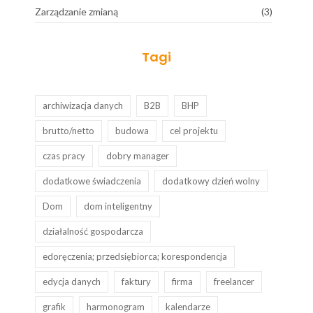
Zarządzanie zmianą
(3)
Tagi
archiwizacja danych
B2B
BHP
brutto/netto
budowa
cel projektu
czas pracy
dobry manager
dodatkowe świadczenia
dodatkowy dzień wolny
Dom
dom inteligentny
działalność gospodarcza
edoręczenia; przedsiębiorca; korespondencja
edycja danych
faktury
firma
freelancer
grafik
harmonogram
kalendarze