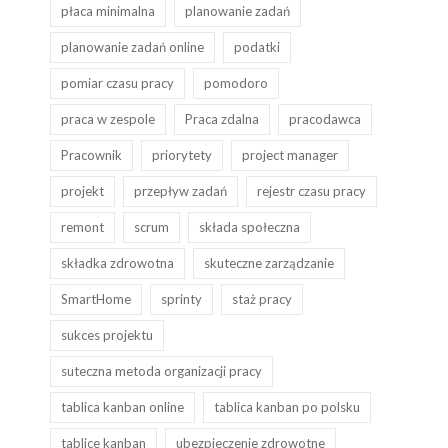
płaca minimalna
planowanie zadań
planowanie zadań online
podatki
pomiar czasu pracy
pomodoro
praca w zespole
Praca zdalna
pracodawca
Pracownik
priorytety
project manager
projekt
przepływ zadań
rejestr czasu pracy
remont
scrum
składa społeczna
składka zdrowotna
skuteczne zarządzanie
SmartHome
sprinty
staż pracy
sukces projektu
suteczna metoda organizacji pracy
tablica kanban online
tablica kanban po polsku
tablice kanban
ubezpieczenie zdrowotne