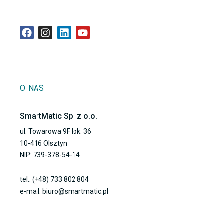
O NAS
SmartMatic Sp. z o.o.
ul. Towarowa 9F lok. 36
10-416 Olsztyn
NIP: 739-378-54-14
tel.: (+48) 733 802 804
e-mail: biuro@smartmatic.pl