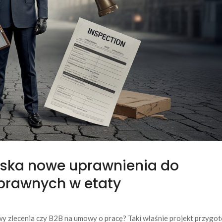
yska nowe uprawnienia do
prawnych w etaty
y zlecenia czy B2B na umowy o pracę? Taki właśnie projekt przygo