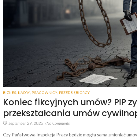
BIZNES
,
KADRY
,
PRACOWNICY
,
PRZEDSIĘBIORCY
Koniec fikcyjnych umów? PIP z
przekształcania umów cywilno
September 29, 2025
/
No Comments
Czy Państwowa Inspekcja Pracy będzie mogła sama zmieniać umow