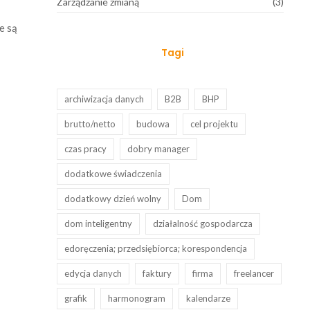
Zarządzanie zmianą
(3)
e są
Tagi
archiwizacja danych
B2B
BHP
brutto/netto
budowa
cel projektu
czas pracy
dobry manager
dodatkowe świadczenia
dodatkowy dzień wolny
Dom
dom inteligentny
działalność gospodarcza
edoręczenia; przedsiębiorca; korespondencja
edycja danych
faktury
firma
freelancer
grafik
harmonogram
kalendarze