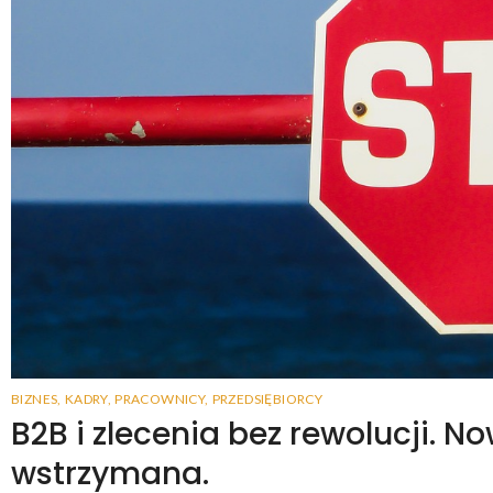
BIZNES
,
KADRY
,
PRACOWNICY
,
PRZEDSIĘBIORCY
B2B i zlecenia bez rewolucji. N
wstrzymana.