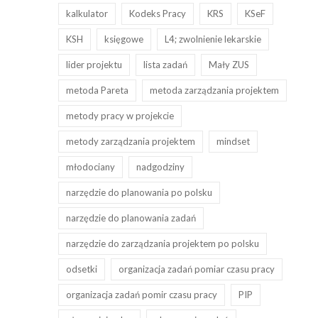
kalkulator
Kodeks Pracy
KRS
KSeF
KSH
księgowe
L4; zwolnienie lekarskie
lider projektu
lista zadań
Mały ZUS
metoda Pareta
metoda zarządzania projektem
metody pracy w projekcie
metody zarządzania projektem
mindset
młodociany
nadgodziny
narzędzie do planowania po polsku
narzędzie do planowania zadań
narzędzie do zarządzania projektem po polsku
odsetki
organizacja zadań pomiar czasu pracy
organizacja zadań pomir czasu pracy
PIP