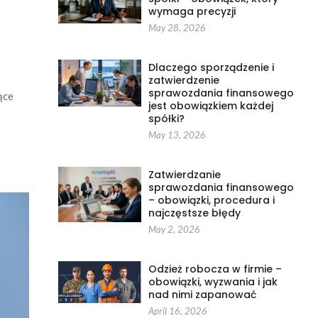
wymaga precyzji
May 28, 2026
Dlaczego sporządzenie i
zatwierdzenie
sprawozdania finansowego
ące
jest obowiązkiem każdej
spółki?
May 13, 2026
Zatwierdzanie
sprawozdania finansowego
– obowiązki, procedura i
najczęstsze błędy
May 2, 2026
Odzież robocza w firmie –
obowiązki, wyzwania i jak
nad nimi zapanować
April 16, 2026