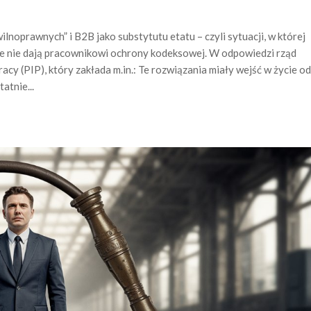
lnoprawnych” i B2B jako substytutu etatu – czyli sytuacji, w której
le nie dają pracownikowi ochrony kodeksowej. W odpowiedzi rząd
cy (PIP), który zakłada m.in.: Te rozwiązania miały wejść w życie od
atnie...