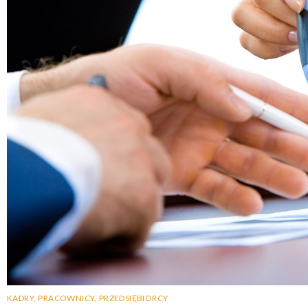
KADRY
,
PRACOWNICY
,
PRZEDSIĘBIORCY