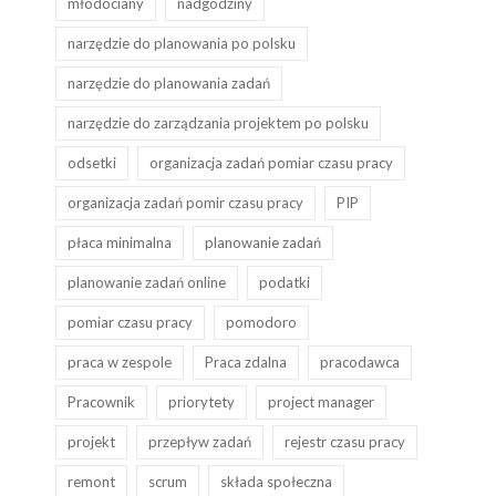
młodociany
nadgodziny
narzędzie do planowania po polsku
narzędzie do planowania zadań
narzędzie do zarządzania projektem po polsku
odsetki
organizacja zadań pomiar czasu pracy
organizacja zadań pomir czasu pracy
PIP
płaca minimalna
planowanie zadań
planowanie zadań online
podatki
pomiar czasu pracy
pomodoro
praca w zespole
Praca zdalna
pracodawca
Pracownik
priorytety
project manager
projekt
przepływ zadań
rejestr czasu pracy
remont
scrum
składa społeczna