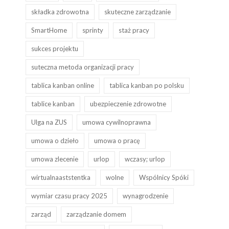
składka zdrowotna
skuteczne zarządzanie
SmartHome
sprinty
staż pracy
sukces projektu
suteczna metoda organizacji pracy
tablica kanban online
tablica kanban po polsku
tablice kanban
ubezpieczenie zdrowotne
Ulga na ZUS
umowa cywilnoprawna
umowa o dzieło
umowa o pracę
umowa zlecenie
urlop
wczasy; urlop
wirtualnaaststentka
wolne
Wspólnicy Spóki
wymiar czasu pracy 2025
wynagrodzenie
zarząd
zarządzanie domem