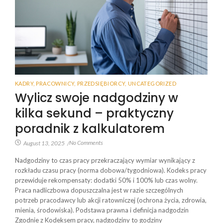
KADRY
,
PRACOWNICY
,
PRZEDSIĘBIORCY
,
UNCATEGORIZED
Wylicz swoje nadgodziny w
kilka sekund – praktyczny
poradnik z kalkulatorem
No Comments
August 13, 2025
/
Nadgodziny to czas pracy przekraczający wymiar wynikający z
rozkładu czasu pracy (norma dobowa/tygodniowa). Kodeks pracy
przewiduje rekompensaty: dodatki 50% i 100% lub czas wolny.
Praca nadliczbowa dopuszczalna jest w razie szczególnych
potrzeb pracodawcy lub akcji ratowniczej (ochrona życia, zdrowia,
mienia, środowiska). Podstawa prawna i definicja nadgodzin
Zgodnie z Kodeksem pracy, nadgodziny to godziny