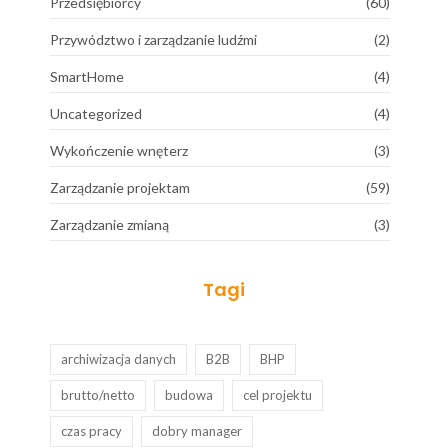
Przedsiębiorcy
(60)
Przywództwo i zarządzanie ludźmi
(2)
SmartHome
(4)
Uncategorized
(4)
Wykończenie wnęterz
(3)
Zarządzanie projektam
(59)
Zarządzanie zmianą
(3)
Tagi
archiwizacja danych
B2B
BHP
brutto/netto
budowa
cel projektu
czas pracy
dobry manager