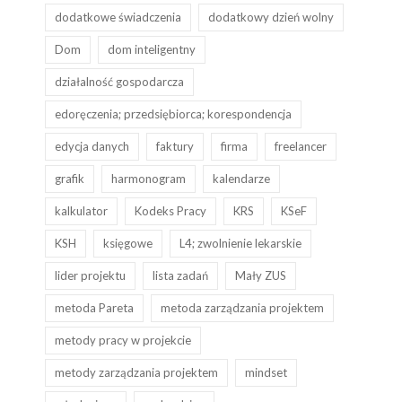
dodatkowe świadczenia
dodatkowy dzień wolny
Dom
dom inteligentny
działalność gospodarcza
edoręczenia; przedsiębiorca; korespondencja
edycja danych
faktury
firma
freelancer
grafik
harmonogram
kalendarze
kalkulator
Kodeks Pracy
KRS
KSeF
KSH
księgowe
L4; zwolnienie lekarskie
lider projektu
lista zadań
Mały ZUS
metoda Pareta
metoda zarządzania projektem
metody pracy w projekcie
metody zarządzania projektem
mindset