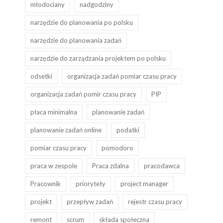
młodociany
nadgodziny
narzędzie do planowania po polsku
narzędzie do planowania zadań
narzędzie do zarządzania projektem po polsku
odsetki
organizacja zadań pomiar czasu pracy
organizacja zadań pomir czasu pracy
PIP
płaca minimalna
planowanie zadań
planowanie zadań online
podatki
pomiar czasu pracy
pomodoro
praca w zespole
Praca zdalna
pracodawca
Pracownik
priorytety
project manager
projekt
przepływ zadań
rejestr czasu pracy
remont
scrum
składa społeczna