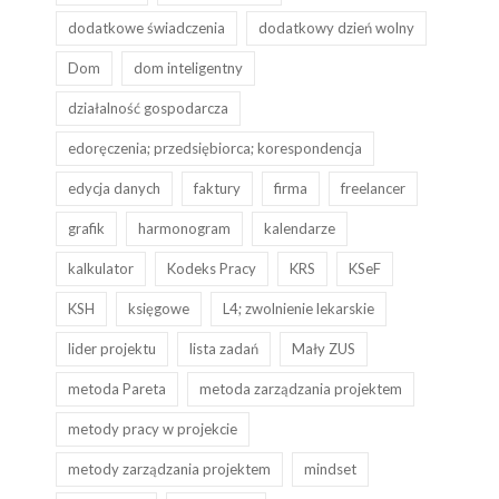
dodatkowe świadczenia
dodatkowy dzień wolny
Dom
dom inteligentny
działalność gospodarcza
edoręczenia; przedsiębiorca; korespondencja
edycja danych
faktury
firma
freelancer
grafik
harmonogram
kalendarze
kalkulator
Kodeks Pracy
KRS
KSeF
KSH
księgowe
L4; zwolnienie lekarskie
lider projektu
lista zadań
Mały ZUS
metoda Pareta
metoda zarządzania projektem
metody pracy w projekcie
metody zarządzania projektem
mindset