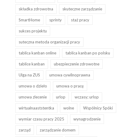
składka zdrowotna
skuteczne zarządzanie
SmartHome
sprinty
staż pracy
sukces projektu
suteczna metoda organizacji pracy
tablica kanban online
tablica kanban po polsku
tablice kanban
ubezpieczenie zdrowotne
Ulga na ZUS
umowa cywilnoprawna
umowa o dzieło
umowa o pracę
umowa zlecenie
urlop
wczasy; urlop
wirtualnaaststentka
wolne
Wspólnicy Spóki
wymiar czasu pracy 2025
wynagrodzenie
zarząd
zarządzanie domem