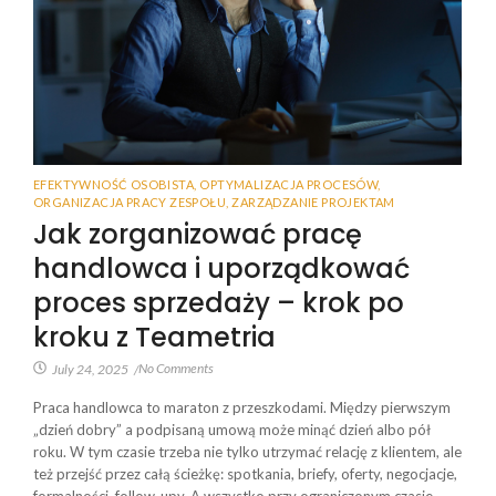
EFEKTYWNOŚĆ OSOBISTA
,
OPTYMALIZACJA PROCESÓW
,
ORGANIZACJA PRACY ZESPOŁU
,
ZARZĄDZANIE PROJEKTAM
Jak zorganizować pracę
handlowca i uporządkować
proces sprzedaży – krok po
kroku z Teametria
No Comments
July 24, 2025
/
Praca handlowca to maraton z przeszkodami. Między pierwszym
„dzień dobry” a podpisaną umową może minąć dzień albo pół
roku. W tym czasie trzeba nie tylko utrzymać relację z klientem, ale
też przejść przez całą ścieżkę: spotkania, briefy, oferty, negocjacje,