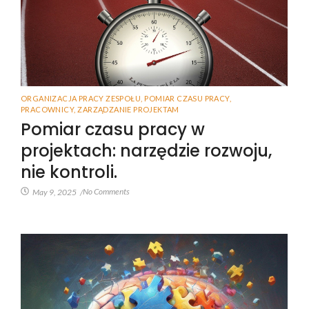
ORGANIZACJA PRACY ZESPOŁU
,
POMIAR CZASU PRACY
,
PRACOWNICY
,
ZARZĄDZANIE PROJEKTAM
Pomiar czasu pracy w
projektach: narzędzie rozwoju,
nie kontroli.
No Comments
May 9, 2025
/