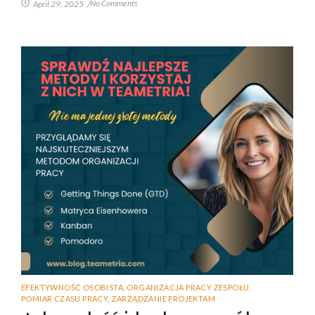
No Comments
April 29, 2025
/
EFEKTYWNOŚĆ OSOBISTA
,
ORGANIZACJA PRACY ZESPOŁU
,
POMIAR CZASU PRACY
,
ZARZĄDZANIE PROJEKTAM