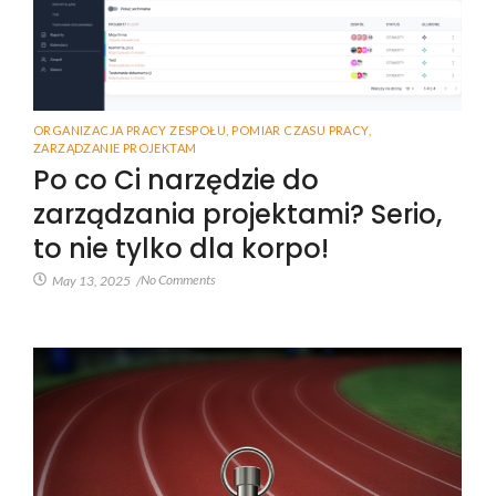
ORGANIZACJA PRACY ZESPOŁU
,
POMIAR CZASU PRACY
,
ZARZĄDZANIE PROJEKTAM
Po co Ci narzędzie do
zarządzania projektami? Serio,
to nie tylko dla korpo!
No Comments
May 13, 2025
/