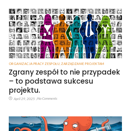
ORGANIZACJA PRACY ZESPOŁU
,
ZARZĄDZANIE PROJEKTAM
Zgrany zespół to nie przypadek
– to podstawa sukcesu
projektu.
No Comments
April 29, 2025
/