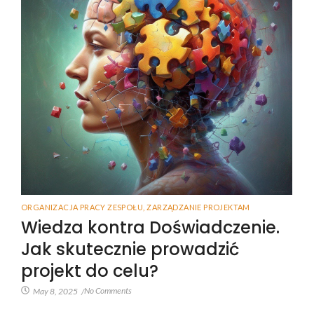
ORGANIZACJA PRACY ZESPOŁU
,
ZARZĄDZANIE PROJEKTAM
Wiedza kontra Doświadczenie.
Jak skutecznie prowadzić
projekt do celu?
No Comments
May 8, 2025
/