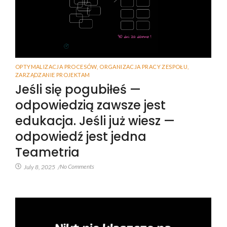
OPTYMALIZACJA PROCESÓW
,
ORGANIZACJA PRACY ZESPOŁU
,
ZARZĄDZANIE PROJEKTAM
Jeśli się pogubiłeś —
odpowiedzią zawsze jest
edukacja. Jeśli już wiesz —
odpowiedź jest jedna
Teametria
No Comments
July 8, 2025
/