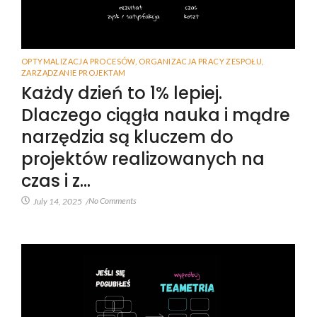
OPTYMALIZACJA PROCESÓW
,
ORGANIZACJA PRACY ZESPOŁU
,
ZARZĄDZANIE PROJEKTAM
Każdy dzień to 1% lepiej.
Dlaczego ciągła nauka i mądre
narzędzia są kluczem do
projektów realizowanych na
czas i z…
No Comments
July 14, 2025
/