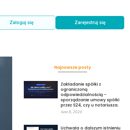
Zaloguj się
Zarejestruj się
Najnowsze posty
Zakładanie spółki z
ograniczoną
odpowiedzialnością –
sporządzanie umowy spółki
przez S24, czy u notariusza.
June 8, 2026
Uchwała o dalszym istnieniu