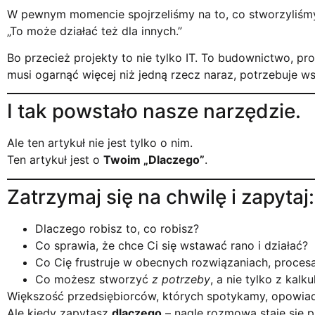
W pewnym momencie spojrzeliśmy na to, co stworzyliśmy
„To może działać też dla innych.”
Bo przecież projekty to nie tylko IT. To budownictwo, pr
musi ogarnąć więcej niż jedną rzecz naraz, potrzebuje ws
I tak powstało nasze narzędzie.
Ale ten artykuł nie jest tylko o nim.
Ten artykuł jest o
Twoim „Dlaczego”
.
Zatrzymaj się na chwilę i zapytaj:
Dlaczego robisz to, co robisz?
Co sprawia, że chce Ci się wstawać rano i działać?
Co Cię frustruje w obecnych rozwiązaniach, proces
Co możesz stworzyć
z potrzeby
, a nie tylko z kalku
Większość przedsiębiorców, których spotykamy, opowiada
Ale kiedy zapytasz
dlaczego
– nagle rozmowa staje się p