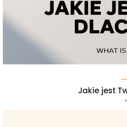
Jakie jest T
M
-