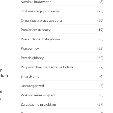
Nowinki budowlane
(3)
Optymalizacja procesów
(20)
Organizacja pracy zespołu
(50)
Pomiar czasu pracy
(19)
Praca zdalna i hybrydowa
(5)
Pracownicy
(52)
Przedsiębiorcy
(60)
Przywództwo i zarządzanie ludźmi
(2)
y.
tkań
SmartHome
(4)
Uncategorized
(4)
ne
Wykończenie wnęterz
(3)
,
Zarządzanie projektam
(59)