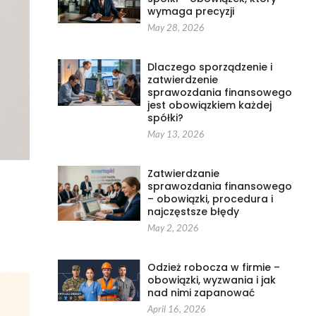
wymaga precyzji
May 28, 2026
Dlaczego sporządzenie i
zatwierdzenie
sprawozdania finansowego
jest obowiązkiem każdej
spółki?
May 13, 2026
Zatwierdzanie
sprawozdania finansowego
– obowiązki, procedura i
najczęstsze błędy
May 2, 2026
Odzież robocza w firmie –
obowiązki, wyzwania i jak
nad nimi zapanować
April 16, 2026