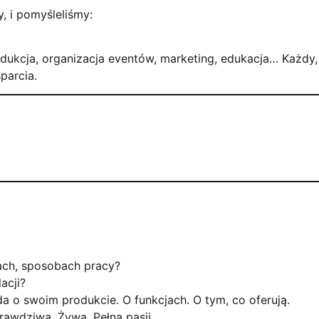
, i pomyśleliśmy:
odukcja, organizacja eventów, marketing, edukacja… Każdy,
parcia.
ach, sposobach pracy?
lacji?
 o swoim produkcie. O funkcjach. O tym, co oferują.
rawdziwa. Żywa. Pełna pasji.