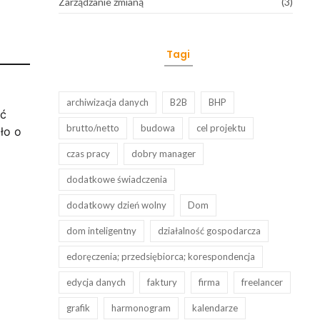
Zarządzanie zmianą
(3)
Tagi
archiwizacja danych
B2B
BHP
ać
brutto/netto
budowa
cel projektu
ło o
czas pracy
dobry manager
dodatkowe świadczenia
dodatkowy dzień wolny
Dom
dom inteligentny
działalność gospodarcza
edoręczenia; przedsiębiorca; korespondencja
edycja danych
faktury
firma
freelancer
grafik
harmonogram
kalendarze