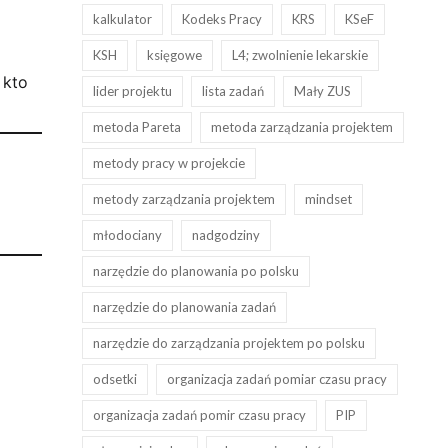
kalkulator
Kodeks Pracy
KRS
KSeF
KSH
księgowe
L4; zwolnienie lekarskie
 kto
lider projektu
lista zadań
Mały ZUS
metoda Pareta
metoda zarządzania projektem
metody pracy w projekcie
metody zarządzania projektem
mindset
młodociany
nadgodziny
narzędzie do planowania po polsku
narzędzie do planowania zadań
narzędzie do zarządzania projektem po polsku
odsetki
organizacja zadań pomiar czasu pracy
organizacja zadań pomir czasu pracy
PIP