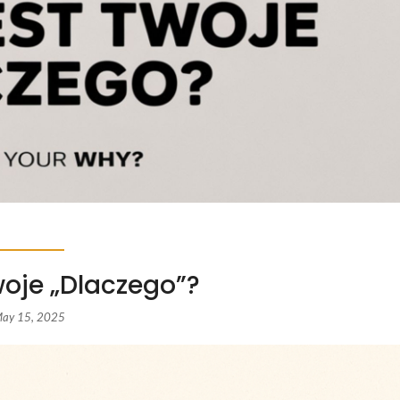
woje „Dlaczego”?
ay 15, 2025