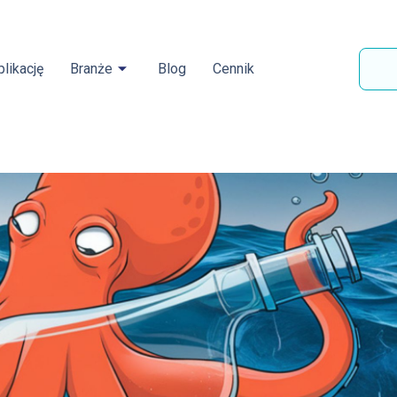
likację
Branże
Blog
Cennik