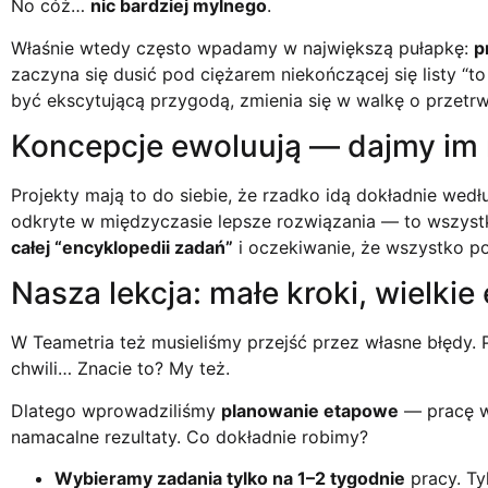
No cóż…
nic bardziej mylnego
.
Właśnie wtedy często wpadamy w największą pułapkę:
p
zaczyna się dusić pod ciężarem niekończącej się listy “to
być ekscytującą przygodą, zmienia się w walkę o przetrw
Koncepcje ewoluują — dajmy im 
Projekty mają to do siebie, że rzadko idą dokładnie wed
odkryte w międzyczasie lepsze rozwiązania — to wszystk
całej “encyklopedii zadań”
i oczekiwanie, że wszystko po
Nasza lekcja: małe kroki, wielkie
W Teametria też musieliśmy przejść przez własne błędy. P
chwili… Znacie to? My też.
Dlatego wprowadziliśmy
planowanie etapowe
— pracę w 
namacalne rezultaty. Co dokładnie robimy?
Wybieramy zadania tylko na 1–2 tygodnie
pracy. Tyl