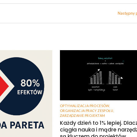
Następny 
OPTYMALIZACJA PROCESÓW
,
ORGANIZACJA PRACY ZESPOŁU
,
ZARZĄDZANIE PROJEKTAM
Każdy dzień to 1% lepiej. Dla
ciągła nauka i mądre narzęd
są kluczem do projektów