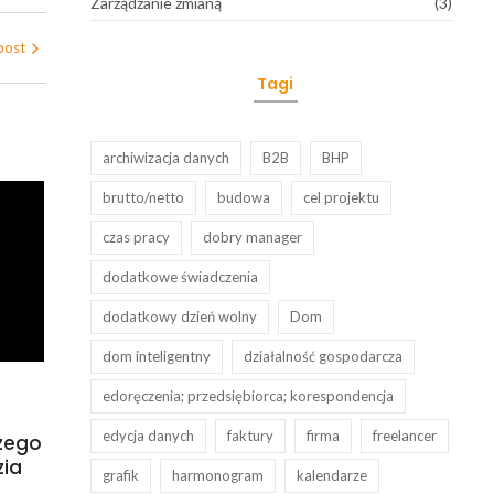
Zarządzanie zmianą
(3)
post
Tagi
archiwizacja danych
B2B
BHP
brutto/netto
budowa
cel projektu
czas pracy
dobry manager
dodatkowe świadczenia
dodatkowy dzień wolny
Dom
dom inteligentny
działalność gospodarcza
edoręczenia; przedsiębiorca; korespondencja
edycja danych
faktury
firma
freelancer
czego
zia
grafik
harmonogram
kalendarze