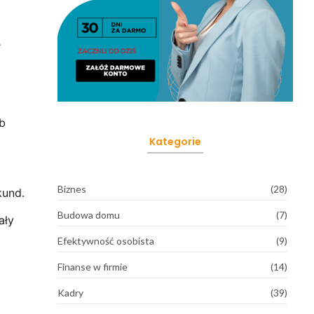
e
ub
Kategorie
Biznes
(28)
kund.
Budowa domu
(7)
ały
Efektywność osobista
(9)
Finanse w firmie
(14)
Kadry
(39)