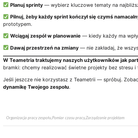
Planuj sprinty
— wybierz kluczowe tematy na najbliższ
Pilnuj, żeby każdy sprint kończył się czymś namacal
prototypem.
Wciągaj zespół w planowanie
— kiedy każdy ma wpływ
Dawaj przestrzeń na zmiany
— nie zakładaj, że wszys
W Teametria traktujemy naszych użytkowników jak par
bramki: chcemy realizować świetne projekty bez stresu i f
Jeśli jeszcze nie korzystasz z Teametrii — spróbuj. Zoba
dynamikę Twojego zespołu
.
Organizacja pracy zespołu
,
Pomiar czasu pracy
,
Zarządzanie projektam