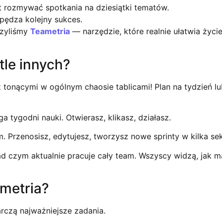
 rozmywać spotkania na dziesiątki tematów.
ędza kolejny sukces.
rzyliśmy
Teametria
— narzędzie, które realnie ułatwia życi
tle innych?
z tonącymi w ogólnym chaosie tablicami! Plan na tydzień l
a tygodni nauki. Otwierasz, klikasz, działasz.
. Przenosisz, edytujesz, tworzysz nowe sprinty w kilka se
d czym aktualnie pracuje cały team. Wszyscy widzą, jak m
ametria?
czą najważniejsze zadania.