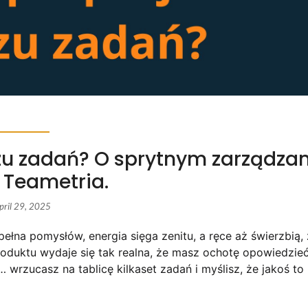
rzu zadań? O sprytnym zarządza
 Teametria.
pril 29, 2025
łna pomysłów, energia sięga zenitu, a ręce aż świerzbią,
oduktu wydaje się tak realna, że masz ochotę opowiedzie
wrzucasz na tablicę kilkaset zadań i myślisz, że jakoś to