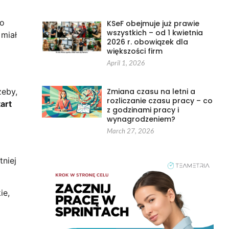
ko
KSeF obejmuje już prawie
wszystkich – od 1 kwietnia
 miał
2026 r. obowiązek dla
większości firm
April 1, 2026
Zmiana czasu na letni a
zeby,
rozliczanie czasu pracy – co
art
z godzinami pracy i
wynagrodzeniem?
March 27, 2026
tniej
ie,