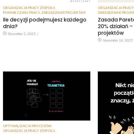
ORGANIZACJA PRACY ZESPOŁU
,
ORGANIZACJA PRACY
POMIAR CZASU PRACY
,
ZARZĄDZANIE PROJEKTAM
ZARZĄDZANIE PROJE
Ile decyzji podejmujesz każdego
Zasada Paret
dnia?
20% działań –
projektów
December 2, 2025
/
November 16, 2025
OPTYMALIZACJA PROCESÓW
,
ORGANIZACJA PRACY ZESPOŁU
,