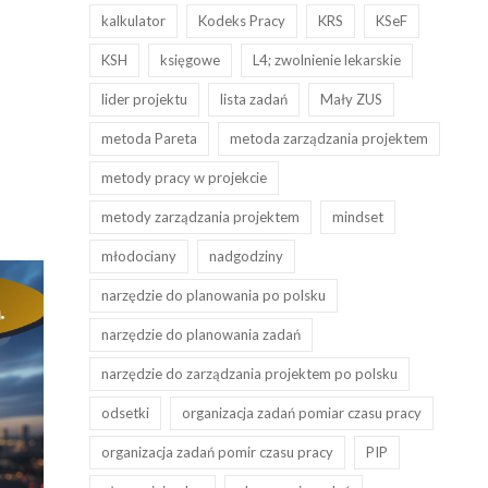
kalkulator
Kodeks Pracy
KRS
KSeF
KSH
księgowe
L4; zwolnienie lekarskie
lider projektu
lista zadań
Mały ZUS
metoda Pareta
metoda zarządzania projektem
metody pracy w projekcie
metody zarządzania projektem
mindset
młodociany
nadgodziny
narzędzie do planowania po polsku
narzędzie do planowania zadań
narzędzie do zarządzania projektem po polsku
odsetki
organizacja zadań pomiar czasu pracy
organizacja zadań pomir czasu pracy
PIP