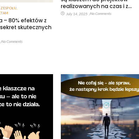
realizowanych na czas i z…
 ZESPOŁU
,
KTAM
No Comments
July 14, 2025
/
a – 80% efektów z
 sekret skutecznych
No Comments
/