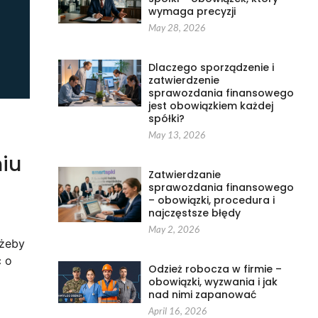
wymaga precyzji
May 28, 2026
Dlaczego sporządzenie i
zatwierdzenie
sprawozdania finansowego
jest obowiązkiem każdej
spółki?
May 13, 2026
niu
Zatwierdzanie
sprawozdania finansowego
– obowiązki, procedura i
najczęstsze błędy
May 2, 2026
 żeby
ć o
Odzież robocza w firmie –
obowiązki, wyzwania i jak
nad nimi zapanować
April 16, 2026