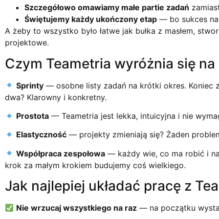
Szczegółowo omawiamy małe partie zadań
zamiast
Świętujemy każdy ukończony etap
— bo sukces nap
A żeby to wszystko było łatwe jak bułka z masłem, stwo
projektowe.
Czym Teametria wyróżnia się na 
Sprinty
— osobne listy zadań na krótki okres. Koniec 
dwa? Klarowny i konkretny.
Prostota
— Teametria jest lekka, intuicyjna i nie wymag
Elastyczność
— projekty zmieniają się? Żaden problem
Współpraca zespołowa
— każdy wie, co ma robić i na
krok za małym krokiem budujemy coś wielkiego.
Jak najlepiej układać pracę z Te
Nie wrzucaj wszystkiego na raz
— na początku wystar