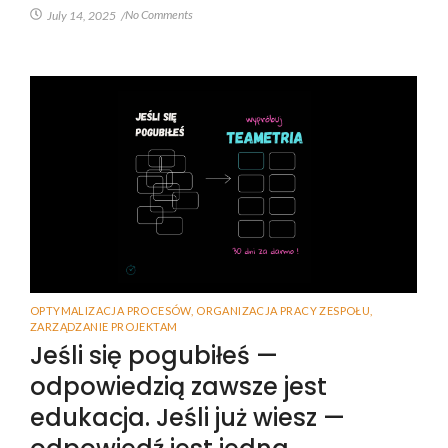
No Comments
July 14, 2025
/
OPTYMALIZACJA PROCESÓW
,
ORGANIZACJA PRACY ZESPOŁU
,
ZARZĄDZANIE PROJEKTAM
Jeśli się pogubiłeś —
odpowiedzią zawsze jest
edukacja. Jeśli już wiesz —