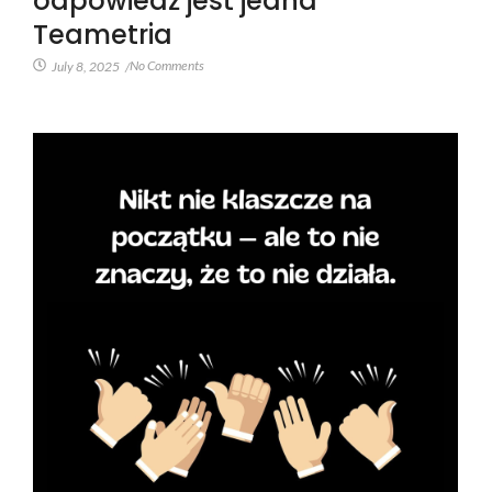
odpowiedź jest jedna
Teametria
No Comments
July 8, 2025
/