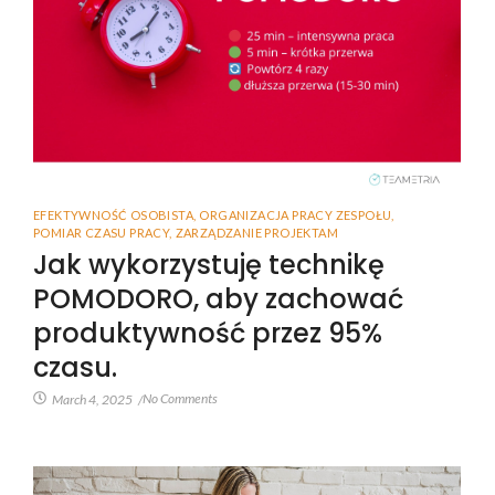
EFEKTYWNOŚĆ OSOBISTA
,
ORGANIZACJA PRACY ZESPOŁU
,
POMIAR CZASU PRACY
,
ZARZĄDZANIE PROJEKTAM
Jak wykorzystuję technikę
POMODORO, aby zachować
produktywność przez 95%
czasu.
No Comments
March 4, 2025
/