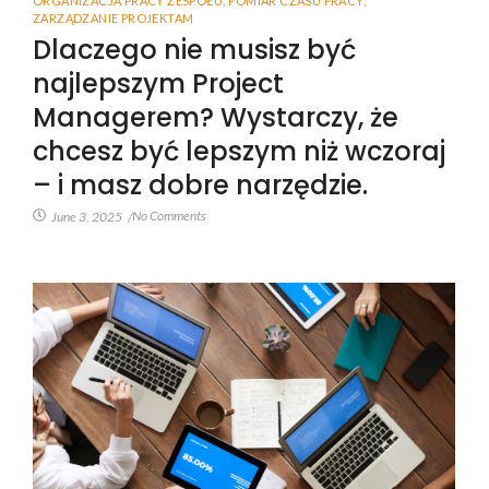
ORGANIZACJA PRACY ZESPOŁU
,
POMIAR CZASU PRACY
,
ZARZĄDZANIE PROJEKTAM
Dlaczego nie musisz być
najlepszym Project
Managerem? Wystarczy, że
chcesz być lepszym niż wczoraj
– i masz dobre narzędzie.
No Comments
June 3, 2025
/