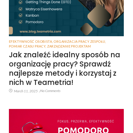
EFEKTYWNOŚĆ OSOBISTA
,
ORGANIZACJA PRACY ZESPOŁU
,
POMIAR CZASU PRACY
,
ZARZĄDZANIE PROJEKTAM
Jak znaleźć idealny sposób na
organizację pracy? Sprawdź
najlepsze metody i korzystaj z
nich w Teametria!
No Comments
March 11, 2025
/