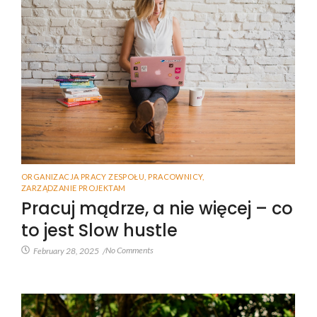
ORGANIZACJA PRACY ZESPOŁU
,
PRACOWNICY
,
ZARZĄDZANIE PROJEKTAM
Pracuj mądrze, a nie więcej – co
to jest Slow hustle
No Comments
February 28, 2025
/