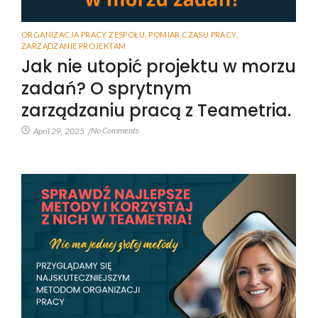
ORGANIZACJA PRACY ZESPOŁU
,
POMIAR CZASU PRACY
,
ZARZĄDZANIE PROJEKTAM
Jak nie utopić projektu w morzu
zadań? O sprytnym
zarządzaniu pracą z Teametria.
No Comments
April 29, 2025
/