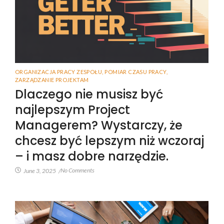
ORGANIZACJA PRACY ZESPOŁU
,
POMIAR CZASU PRACY
,
ZARZĄDZANIE PROJEKTAM
Dlaczego nie musisz być
najlepszym Project
Managerem? Wystarczy, że
chcesz być lepszym niż wczoraj
– i masz dobre narzędzie.
No Comments
June 3, 2025
/