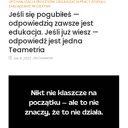
OPTYMALIZACJA PROCESÓW
,
ORGANIZACJA PRACY ZESPOŁU
,
ZARZĄDZANIE PROJEKTAM
Jeśli się pogubiłeś —
odpowiedzią zawsze jest
edukacja. Jeśli już wiesz —
odpowiedź jest jedna
Teametria
No Comments
July 8, 2025
/