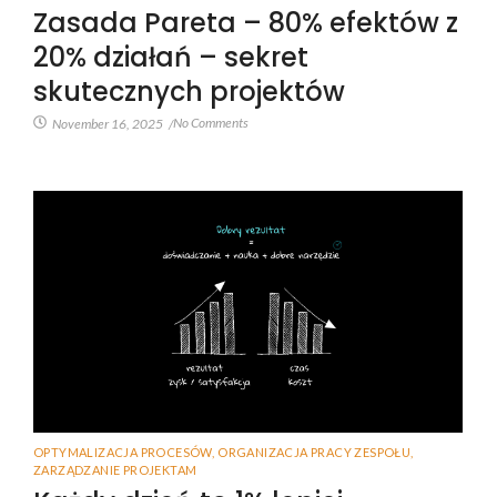
Zasada Pareta – 80% efektów z
20% działań – sekret
skutecznych projektów
No Comments
November 16, 2025
/
OPTYMALIZACJA PROCESÓW
,
ORGANIZACJA PRACY ZESPOŁU
,
ZARZĄDZANIE PROJEKTAM