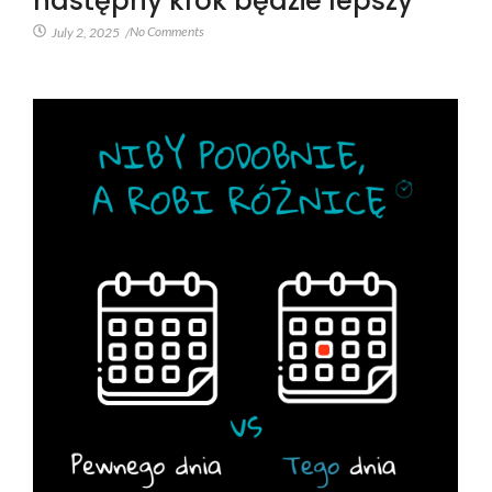
następny krok będzie lepszy
No Comments
July 2, 2025
/