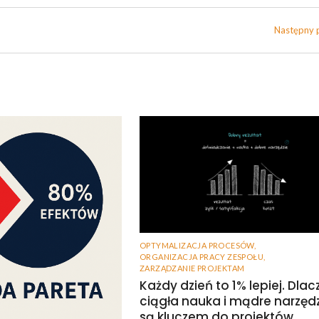
Następny 
OPTYMALIZACJA PROCESÓW
,
ORGANIZACJA PRACY ZESPOŁU
,
ZARZĄDZANIE PROJEKTAM
Każdy dzień to 1% lepiej. Dla
ciągła nauka i mądre narzęd
są kluczem do projektów