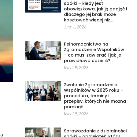
spółki – kiedy jest
obowiązkowa, jak ją podjąć i
dlaczego jej brak może
kosztować więcej niż…
June 1, 2026
Pełnomocnictwo na
Zgromadzenie Wspólników
– co musi zawierać i jak je
prawidłowo udzielić?
May 29, 2026
Zwołanie Zgromadzenia
Wspólników w 2025 roku –
procedura, terminy i
przepisy, których nie można
pominąć
May 29, 2026
Sprawozdanie z działalności
za
spółki – obowiązek, który