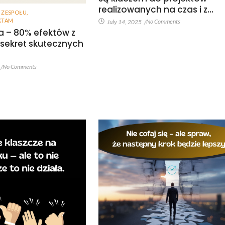
realizowanych na czas i z…
 ZESPOŁU
,
KTAM
No Comments
July 14, 2025
/
a – 80% efektów z
 sekret skutecznych
No Comments
/