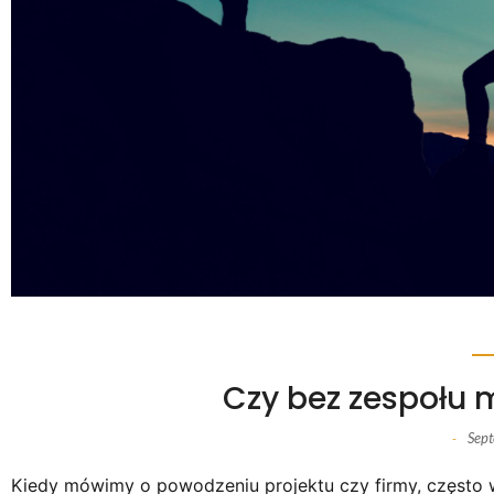
Czy bez zespołu 
Sep
-
Kiedy mówimy o powodzeniu projektu czy firmy, często 