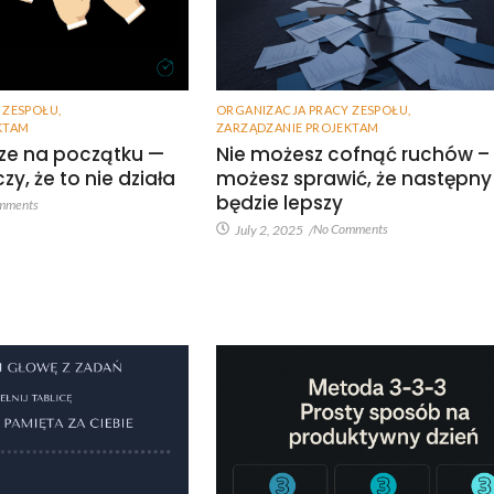
 ZESPOŁU
,
ORGANIZACJA PRACY ZESPOŁU
,
KTAM
ZARZĄDZANIE PROJEKTAM
zcze na początku —
Nie możesz cofnąć ruchów – 
zy, że to nie działa
możesz sprawić, że następny
będzie lepszy
mments
No Comments
July 2, 2025
/