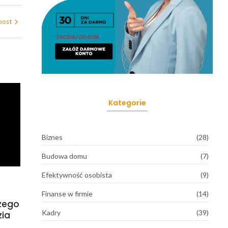
post
Kategorie
Biznes
(28)
Budowa domu
(7)
Efektywność osobista
(9)
Finanse w firmie
(14)
czego
Kadry
(39)
zia