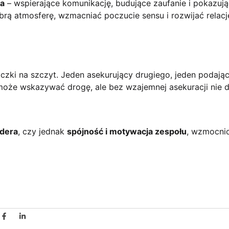
ia
– wspierające komunikację, budujące zaufanie i pokazuj
brą atmosferę, wzmacniać poczucie sensu i rozwijać relacj
ki na szczyt. Jeden asekurujący drugiego, jeden podają
może wskazywać drogę, ale bez wzajemnej asekuracji nie d
idera
, czy jednak
spójność i motywacja zespołu
, wzmocni