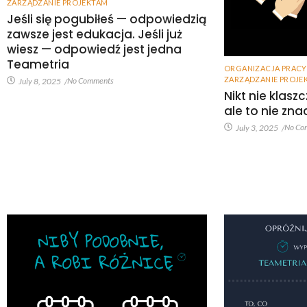
ZARZĄDZANIE PROJEKTAM
Jeśli się pogubiłeś — odpowiedzią
zawsze jest edukacja. Jeśli już
wiesz — odpowiedź jest jedna
Teametria
ORGANIZACJA PRACY
ZARZĄDZANIE PROJE
No Comments
July 8, 2025
/
Nikt nie klas
ale to nie znac
No Co
July 3, 2025
/