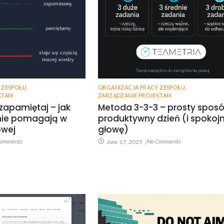
 ZESPOŁU
,
ORGANIZACJA PRACY ZESPOŁU
,
KTAM
ZARZĄDZANIE PROJEKTAM
 zapamiętaj – jak
Metoda 3-3-3 – prosty spos
anie pomagają w
produktywny dzień (i spokoj
owej
głowę)
Comments
No Comments
June 17, 2025
/