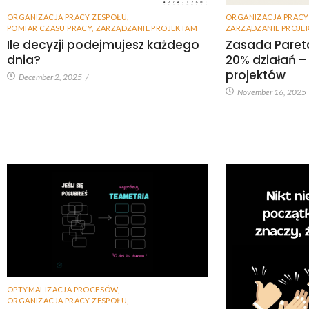
ORGANIZACJA PRACY ZESPOŁU
,
ORGANIZACJA PRACY
POMIAR CZASU PRACY
,
ZARZĄDZANIE PROJEKTAM
ZARZĄDZANIE PROJE
Ile decyzji podejmujesz każdego
Zasada Paret
dnia?
20% działań –
projektów
December 2, 2025
/
November 16, 2025
OPTYMALIZACJA PROCESÓW
,
ORGANIZACJA PRACY ZESPOŁU
,