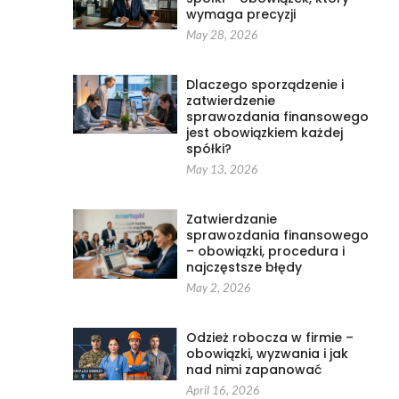
wymaga precyzji
May 28, 2026
Dlaczego sporządzenie i
zatwierdzenie
sprawozdania finansowego
jest obowiązkiem każdej
spółki?
May 13, 2026
Zatwierdzanie
sprawozdania finansowego
– obowiązki, procedura i
najczęstsze błędy
May 2, 2026
Odzież robocza w firmie –
obowiązki, wyzwania i jak
nad nimi zapanować
April 16, 2026