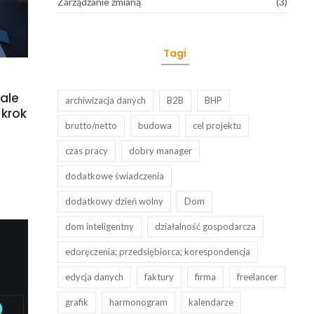
Zarządzanie zmianą
(3)
Tagi
ale
archiwizacja danych
B2B
BHP
 krok
brutto/netto
budowa
cel projektu
czas pracy
dobry manager
dodatkowe świadczenia
dodatkowy dzień wolny
Dom
dom inteligentny
działalność gospodarcza
edoręczenia; przedsiębiorca; korespondencja
edycja danych
faktury
firma
freelancer
grafik
harmonogram
kalendarze