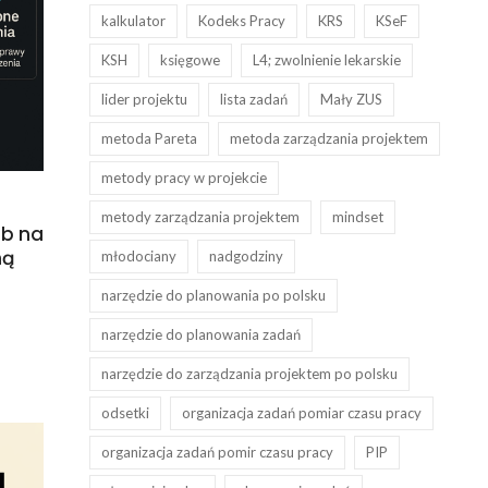
kalkulator
Kodeks Pracy
KRS
KSeF
KSH
księgowe
L4; zwolnienie lekarskie
lider projektu
lista zadań
Mały ZUS
metoda Pareta
metoda zarządzania projektem
metody pracy w projekcie
metody zarządzania projektem
mindset
ób na
ną
młodociany
nadgodziny
narzędzie do planowania po polsku
narzędzie do planowania zadań
narzędzie do zarządzania projektem po polsku
odsetki
organizacja zadań pomiar czasu pracy
organizacja zadań pomir czasu pracy
PIP