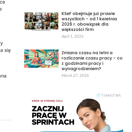
ące
e
KSeF obejmuje już prawie
wszystkich – od 1 kwietnia
2026 r. obowiązek dla
większości firm
April 1, 2026
cy
a się
Zmiana czasu na letni a
rozliczanie czasu pracy – co
z godzinami pracy i
wynagrodzeniem?
ona
March 27, 2026