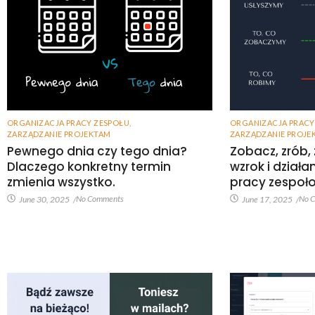
ORGANIZACJA PRACY ZESPOŁU
,
ORGANIZACJA PRACY
ZARZĄDZANIE PROJEKTAM
ZARZĄDZANIE PROJE
Pewnego dnia czy tego dnia?
Zobacz, zrób,
Dlaczego konkretny termin
wzrok i dział
zmienia wszystko.
pracy zespoł
No Comments
No 
June 30, 2025
/
June 17, 2025
/