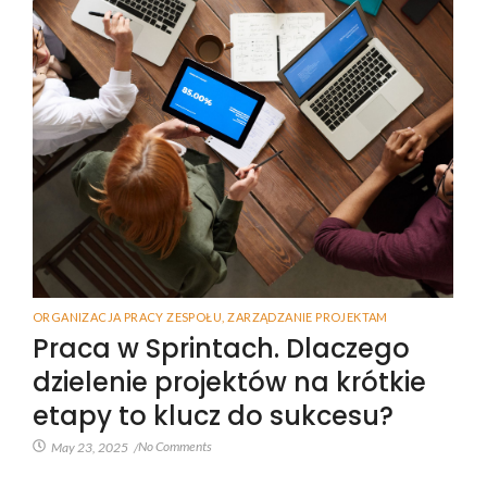
ORGANIZACJA PRACY ZESPOŁU
,
ZARZĄDZANIE PROJEKTAM
Praca w Sprintach. Dlaczego
dzielenie projektów na krótkie
etapy to klucz do sukcesu?
No Comments
May 23, 2025
/