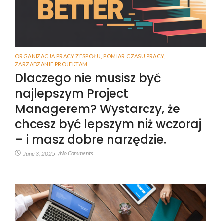
ORGANIZACJA PRACY ZESPOŁU
,
POMIAR CZASU PRACY
,
ZARZĄDZANIE PROJEKTAM
Dlaczego nie musisz być
najlepszym Project
Managerem? Wystarczy, że
chcesz być lepszym niż wczoraj
– i masz dobre narzędzie.
No Comments
June 3, 2025
/