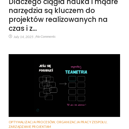
Dlaczego ciągła nauka i mądre
narzędzia są kluczem do
projektów realizowanych na
czas i z…
No Comments
July 14, 2025
/
OPTYMALIZACJA PROCESÓW
,
ORGANIZACJA PRACY ZESPOŁU
,
ZARZĄDZANIE PROJEKTAM