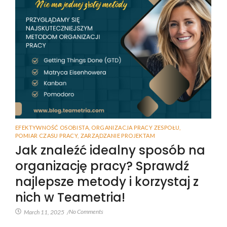
EFEKTYWNOŚĆ OSOBISTA
,
ORGANIZACJA PRACY ZESPOŁU
,
POMIAR CZASU PRACY
,
ZARZĄDZANIE PROJEKTAM
Jak znaleźć idealny sposób na
organizację pracy? Sprawdź
najlepsze metody i korzystaj z
nich w Teametria!
No Comments
March 11, 2025
/