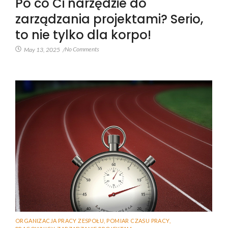
Po co Ci narzędzie do
zarządzania projektami? Serio,
to nie tylko dla korpo!
No Comments
May 13, 2025
/
ORGANIZACJA PRACY ZESPOŁU
,
POMIAR CZASU PRACY
,