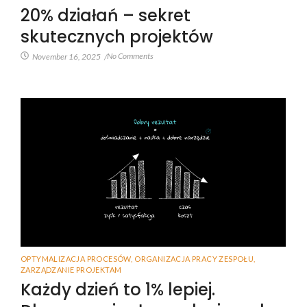
20% działań – sekret
skutecznych projektów
No Comments
November 16, 2025
/
OPTYMALIZACJA PROCESÓW
,
ORGANIZACJA PRACY ZESPOŁU
,
ZARZĄDZANIE PROJEKTAM
Każdy dzień to 1% lepiej.