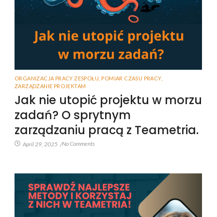
ORGANIZACJA PRACY ZESPOŁU
,
POMIAR CZASU PRACY
,
ZARZĄDZANIE PROJEKTAM
Jak nie utopić projektu w morzu
zadań? O sprytnym
zarządzaniu pracą z Teametria.
No Comments
April 29, 2025
/