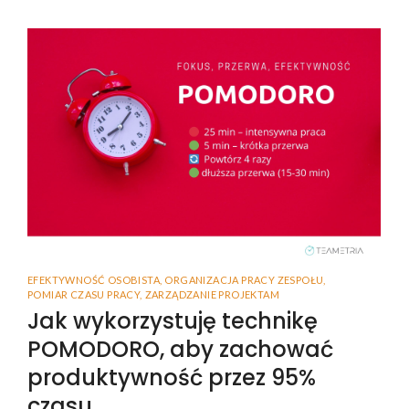
EFEKTYWNOŚĆ OSOBISTA
,
ORGANIZACJA PRACY ZESPOŁU
,
POMIAR CZASU PRACY
,
ZARZĄDZANIE PROJEKTAM
Jak wykorzystuję technikę
POMODORO, aby zachować
produktywność przez 95%
czasu.