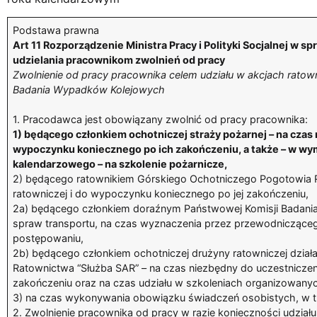
Podstawa prawna
Art 11 Rozporządzenie Ministra Pracy i Polityki Socjalnej w 
udzielania pracownikom zwolnień od pracy
Zwolnienie od pracy pracownika celem udziału w akcjach rato
Badania Wypadków Kolejowych
1. Pracodawca jest obowiązany zwolnić od pracy pracownika:
1) będącego członkiem ochotniczej straży pożarnej – na czas
wypoczynku koniecznego po ich zakończeniu, a także – w wymi
kalendarzowego – na szkolenie pożarnicze,
2) będącego ratownikiem Górskiego Ochotniczego Pogotowia R
ratowniczej i do wypoczynku koniecznego po jej zakończeniu,
2a) będącego członkiem doraźnym Państwowej Komisji Badania
spraw transportu, na czas wyznaczenia przez przewodniczące
postępowaniu,
2b) będącego członkiem ochotniczej drużyny ratowniczej działaj
Ratownictwa “Służba SAR” – na czas niezbędny do uczestniczeni
zakończeniu oraz na czas udziału w szkoleniach organizowany
3) na czas wykonywania obowiązku świadczeń osobistych, w t
2. Zwolnienie pracownika od pracy w razie konieczności udziału