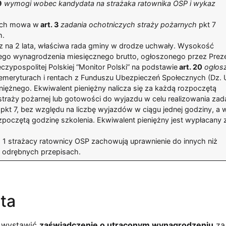
9
wymogi wobec kandydata na strażaka ratownika OSP i wykaz
órych mowa w
art. 3
zadania ochotniczych straży pożarnych
pkt 7
h.
raz na 2 lata, właściwa rada gminy w drodze uchwały. Wysokość
nego wynagrodzenia miesięcznego brutto, ogłoszonego przez Prez
pospolitej Polskiej “Monitor Polski” na podstawie
art. 20
ogłos
o emeryturach i rentach z Funduszu Ubezpieczeń Społecznych (Dz. 
eniężnego. Ekwiwalent pieniężny nalicza się za każdą rozpoczętą
straży pożarnej lub gotowości do wyjazdu w celu realizowania zad
pkt 7, bez względu na liczbę wyjazdów w ciągu jednej godziny, a 
poczętą godzinę szkolenia. Ekwiwalent pieniężny jest wypłacany 
. 1 strażacy ratownicy OSP zachowują uprawnienie do innych niż
 odrębnych przepisach.
ta
k wystawić
zaświadczenie o utraconym wynagrodzeniu
za