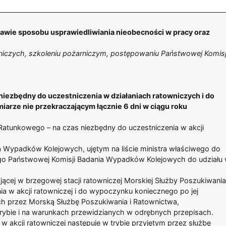
sprawie sposobu usprawiedliwiania nieobecności w pracy oraz
wniczych, szkoleniu pożarniczym, postępowaniu Państwowej Komisj
 niezbędny do uczestniczenia w działaniach ratowniczych i do
arze nie przekraczającym łącznie 6 dni w ciągu roku
atunkowego – na czas niezbędny do uczestniczenia w akcji
 Wypadków Kolejowych, ujętym na liście ministra właściwego do
go Państwowej Komisji Badania Wypadków Kolejowych do udziału
ącej w brzegowej stacji ratowniczej Morskiej Służby Poszukiwania
a w akcji ratowniczej i do wypoczynku koniecznego po jej
ch przez Morską Służbę Poszukiwania i Ratownictwa,
rybie i na warunkach przewidzianych w odrębnych przepisach.
 w akcji ratowniczej następuje w trybie przyjętym przez służbę