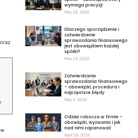
wymaga precyzji
May 28, 2026
o
Dlaczego sporządzenie i
zatwierdzenie
sprawozdania finansowego
 oraz
jest obowiązkiem każdej
spółki?
May 13, 2026
Zatwierdzanie
sprawozdania finansowego
– obowiązki, procedura i
najczęstsze błędy
May 2, 2026
z
Odzież robocza w firmie –
obowiązki, wyzwania i jak
nad nimi zapanować
 w
April 16, 2026