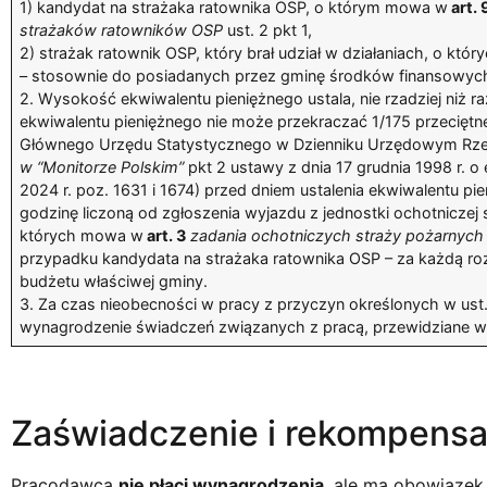
1) kandydat na strażaka ratownika OSP, o którym mowa w
art. 
strażaków ratowników OSP
ust. 2 pkt 1,
2) strażak ratownik OSP, który brał udział w działaniach, o kt
– stosownie do posiadanych przez gminę środków finansowyc
2. Wysokość ekwiwalentu pieniężnego ustala, nie rzadziej niż 
ekwiwalentu pieniężnego nie może przekraczać 1/175 przecięt
Głównego Urzędu Statystycznego w Dzienniku Urzędowym Rzeczy
w “Monitorze Polskim”
pkt 2 ustawy z dnia 17 grudnia 1998 r. 
2024 r. poz. 1631 i 1674) przed dniem ustalenia ekwiwalentu pi
godzinę liczoną od zgłoszenia wyjazdu z jednostki ochotniczej 
których mowa w
art. 3
zadania ochotniczych straży pożarnych
przypadku kandydata na strażaka ratownika OSP – za każdą roz
budżetu właściwej gminy.
3. Za czas nieobecności w pracy z przyczyn określonych w ust
wynagrodzenie świadczeń związanych z pracą, przewidziane w
Zaświadczenie i rekompensa
Pracodawca
nie płaci wynagrodzenia
, ale ma obowiąze