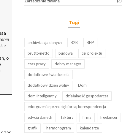
Zarządzanie zmianą
(3)
Tagi
esa
zenie
archiwizacja danych
B2B
BHP
U. z
brutto/netto
budowa
cel projektu
ań, o
czas pracy
dobry manager
w
z
dodatkowe świadczenia
dodatkowy dzień wolny
Dom
dom inteligentny
działalność gospodarcza
edoręczenia; przedsiębiorca; korespondencja
edycja danych
faktury
firma
freelancer
grafik
harmonogram
kalendarze
 czas