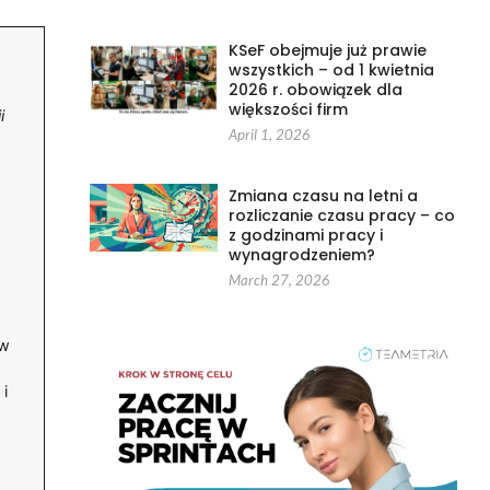
KSeF obejmuje już prawie
wszystkich – od 1 kwietnia
2026 r. obowiązek dla
większości firm
i
April 1, 2026
Zmiana czasu na letni a
rozliczanie czasu pracy – co
z godzinami pracy i
wynagrodzeniem?
March 27, 2026
 w
 i