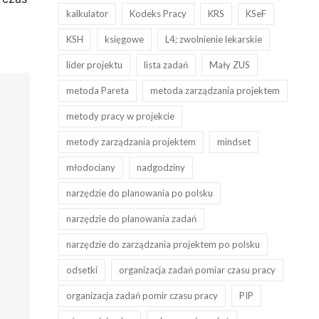
kalkulator
Kodeks Pracy
KRS
KSeF
KSH
księgowe
L4; zwolnienie lekarskie
lider projektu
lista zadań
Mały ZUS
metoda Pareta
metoda zarządzania projektem
metody pracy w projekcie
metody zarządzania projektem
mindset
młodociany
nadgodziny
narzędzie do planowania po polsku
narzędzie do planowania zadań
narzędzie do zarządzania projektem po polsku
odsetki
organizacja zadań pomiar czasu pracy
organizacja zadań pomir czasu pracy
PIP