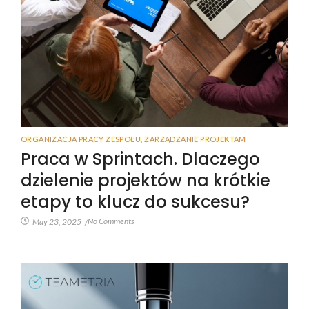
ORGANIZACJA PRACY ZESPOŁU
,
ZARZĄDZANIE PROJEKTAM
Praca w Sprintach. Dlaczego
dzielenie projektów na krótkie
etapy to klucz do sukcesu?
No Comments
May 23, 2025
/