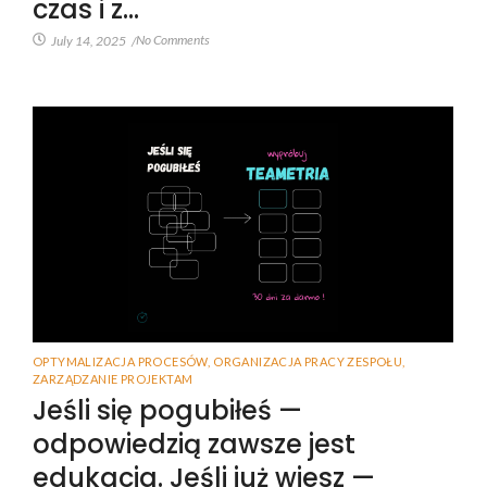
czas i z…
No Comments
July 14, 2025
/
OPTYMALIZACJA PROCESÓW
,
ORGANIZACJA PRACY ZESPOŁU
,
ZARZĄDZANIE PROJEKTAM
Jeśli się pogubiłeś —
odpowiedzią zawsze jest
edukacja. Jeśli już wiesz —