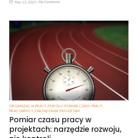
No Comments
May 13, 2025
/
ORGANIZACJA PRACY ZESPOŁU
,
POMIAR CZASU PRACY
,
PRACOWNICY
,
ZARZĄDZANIE PROJEKTAM
Pomiar czasu pracy w
projektach: narzędzie rozwoju,