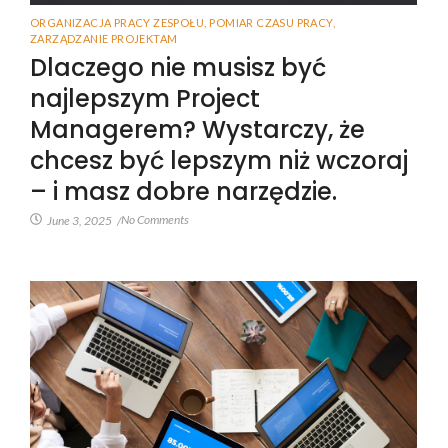
ORGANIZACJA PRACY ZESPOŁU
,
POMIAR CZASU PRACY
,
ZARZĄDZANIE PROJEKTAM
Dlaczego nie musisz być
najlepszym Project
Managerem? Wystarczy, że
chcesz być lepszym niż wczoraj
– i masz dobre narzędzie.
No Comments
June 3, 2025
/