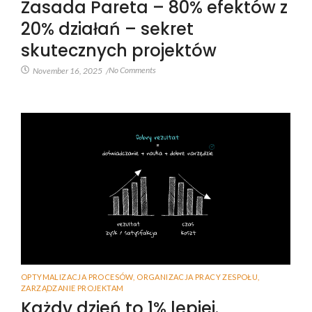
Zasada Pareta – 80% efektów z
20% działań – sekret
skutecznych projektów
No Comments
November 16, 2025
/
OPTYMALIZACJA PROCESÓW
,
ORGANIZACJA PRACY ZESPOŁU
,
ZARZĄDZANIE PROJEKTAM
Każdy dzień to 1% lepiej.