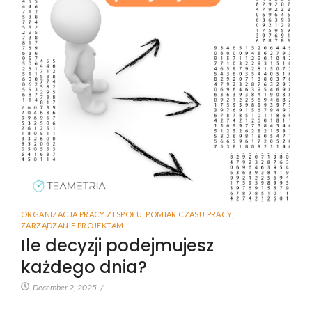
ORGANIZACJA PRACY ZESPOŁU
,
POMIAR CZASU PRACY
,
ZARZĄDZANIE PROJEKTAM
Ile decyzji podejmujesz
każdego dnia?
December 2, 2025
/