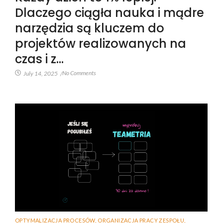
Dlaczego ciągła nauka i mądre
narzędzia są kluczem do
projektów realizowanych na
czas i z…
No Comments
July 14, 2025
/
OPTYMALIZACJA PROCESÓW
,
ORGANIZACJA PRACY ZESPOŁU
,