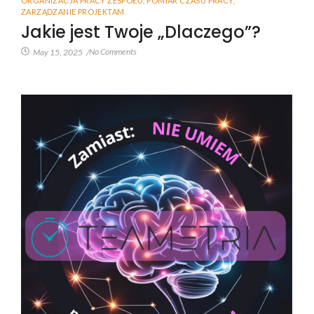
ORGANIZACJA PRACY ZESPOŁU
,
POMIAR CZASU PRACY
,
ZARZĄDZANIE PROJEKTAM
Jakie jest Twoje „Dlaczego”?
No Comments
May 15, 2025
/