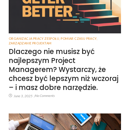
ORGANIZACJA PRACY ZESPOŁU
,
POMIAR CZASU PRACY
,
ZARZĄDZANIE PROJEKTAM
Dlaczego nie musisz być
najlepszym Project
Managerem? Wystarczy, że
chcesz być lepszym niż wczoraj
– i masz dobre narzędzie.
No Comments
June 3, 2025
/