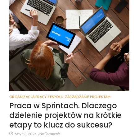
ORGANIZACJA PRACY ZESPOŁU
,
ZARZĄDZANIE PROJEKTAM
Praca w Sprintach. Dlaczego
dzielenie projektów na krótkie
etapy to klucz do sukcesu?
No Comments
May 23, 2025
/