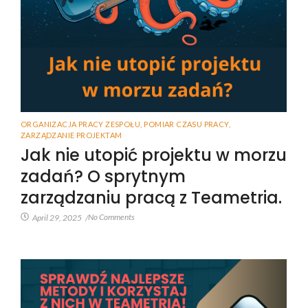
ORGANIZACJA PRACY ZESPOŁU
,
POMIAR CZASU PRACY
,
ZARZĄDZANIE PROJEKTAM
Jak nie utopić projektu w morzu
zadań? O sprytnym
zarządzaniu pracą z Teametria.
No Comments
April 29, 2025
/