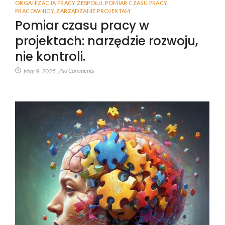
ORGANIZACJA PRACY ZESPOŁU
,
POMIAR CZASU PRACY
,
PRACOWNICY
,
ZARZĄDZANIE PROJEKTAM
Pomiar czasu pracy w
projektach: narzędzie rozwoju,
nie kontroli.
No Comments
May 9, 2025
/