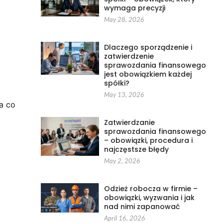
wymaga precyzji
May 28, 2026
Dlaczego sporządzenie i
zatwierdzenie
sprawozdania finansowego
jest obowiązkiem każdej
spółki?
May 13, 2026
a co
Zatwierdzanie
sprawozdania finansowego
– obowiązki, procedura i
najczęstsze błędy
May 2, 2026
Odzież robocza w firmie –
obowiązki, wyzwania i jak
nad nimi zapanować
April 16, 2026