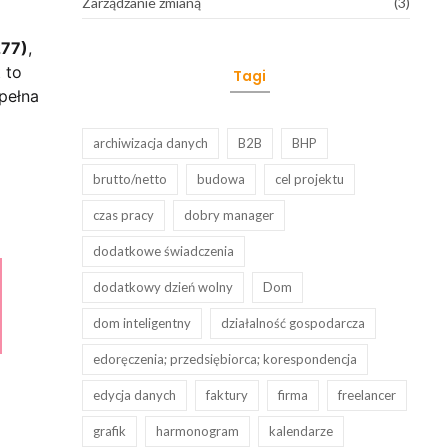
Zarządzanie zmianą
(3)
277)
,
 to
Tagi
pełna
archiwizacja danych
B2B
BHP
brutto/netto
budowa
cel projektu
czas pracy
dobry manager
dodatkowe świadczenia
dodatkowy dzień wolny
Dom
dom inteligentny
działalność gospodarcza
edoręczenia; przedsiębiorca; korespondencja
edycja danych
faktury
firma
freelancer
grafik
harmonogram
kalendarze