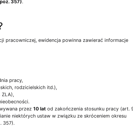
 poz. 357)
.
?
cji pracowniczej, ewidencja powinna zawierać informacje
nia pracy,
ch, rodzicielskich itd.),
 ZLA),
nieobecności.
owywana przez
10 lat
od zakończenia stosunku pracy (art. 
mianie niektórych ustaw w związku ze skróceniem okresu
. 357).