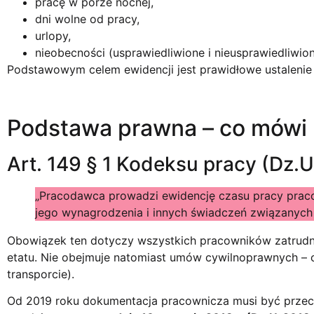
pracę w porze nocnej,
dni wolne od pracy,
urlopy,
nieobecności (usprawiedliwione i nieusprawiedliwion
Podstawowym celem ewidencji jest prawidłowe ustalenie
Podstawa prawna – co mówi
Art. 149 § 1 Kodeksu pracy (Dz.U.
„Pracodawca prowadzi ewidencję czasu pracy prac
jego wynagrodzenia i innych świadczeń związanych 
Obowiązek ten dotyczy wszystkich pracowników zatrud
etatu. Nie obejmuje natomiast umów cywilnoprawnych – c
transporcie).
Od 2019 roku dokumentacja pracownicza musi być prz