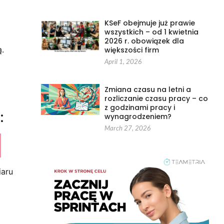
KSeF obejmuje już prawie
wszystkich – od 1 kwietnia
2026 r. obowiązek dla
.
większości firm
April 1, 2026
Zmiana czasu na letni a
rozliczanie czasu pracy – co
z godzinami pracy i
:
wynagrodzeniem?
March 27, 2026
iaru