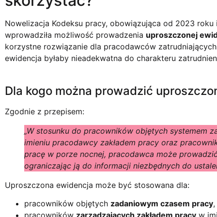
skorzystać?
Nowelizacja Kodeksu pracy, obowiązująca od 2023 roku 
wprowadziła możliwość prowadzenia
uproszczonej ewid
korzystne rozwiązanie dla pracodawców zatrudniających
ewidencja byłaby nieadekwatna do charakteru zatrudnien
Dla kogo można prowadzić uproszczo
Zgodnie z przepisem:
„W stosunku do pracowników objętych systemem z
imieniu pracodawcy zakładem pracy oraz pracownik
pracę w porze nocnej, pracodawca może prowadzić
ograniczając ją do informacji niezbędnych do ustal
Uproszczona ewidencja może być stosowana dla:
pracowników objętych
zadaniowym czasem pracy
,
pracowników
zarządzających zakładem pracy
w imi