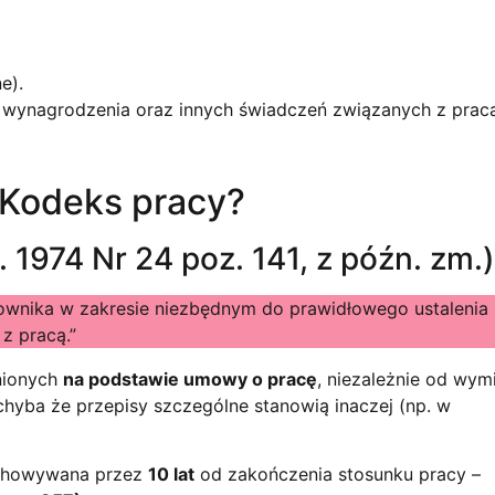
e).
 wynagrodzenia oraz innych świadczeń związanych z pracą
 Kodeks pracy?
 1974 Nr 24 poz. 141, z późn. zm.)
ownika w zakresie niezbędnym do prawidłowego ustalenia
z pracą.”
nionych
na podstawie umowy o pracę
, niezależnie od wym
hyba że przepisy szczególne stanowią inaczej (np. w
echowywana przez
10 lat
od zakończenia stosunku pracy –