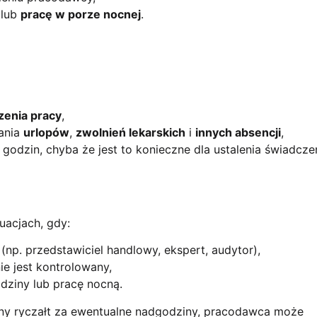
lub
pracę w porze nocnej
.
zenia pracy
,
ania
urlopów
,
zwolnień lekarskich
i
innych absencji
,
i godzin, chyba że jest to konieczne dla ustalenia świadcze
uacjach, gdy:
(np. przedstawiciel handlowy, ekspert, audytor),
ie jest kontrolowany,
dziny lub pracę nocną.
ny ryczałt za ewentualne nadgodziny, pracodawca może