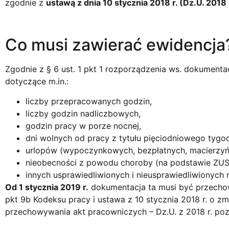
zgodnie z
ustawą z dnia 10 stycznia 2018 r. (Dz.U. 2018
Co musi zawierać ewidencja
Zgodnie z § 6 ust. 1 pkt 1 rozporządzenia ws. dokumenta
dotyczące m.in.:
liczby przepracowanych godzin,
liczby godzin nadliczbowych,
godzin pracy w porze nocnej,
dni wolnych od pracy z tytułu pięciodniowego tygod
urlopów (wypoczynkowych, bezpłatnych, macierzyński
nieobecności z powodu choroby (na podstawie ZUS
innych usprawiedliwionych i nieusprawiedliwionych 
Od 1 stycznia 2019 r.
dokumentacja ta musi być przech
pkt 9b Kodeksu pracy i ustawa z 10 stycznia 2018 r. o z
przechowywania akt pracowniczych – Dz.U. z 2018 r. poz