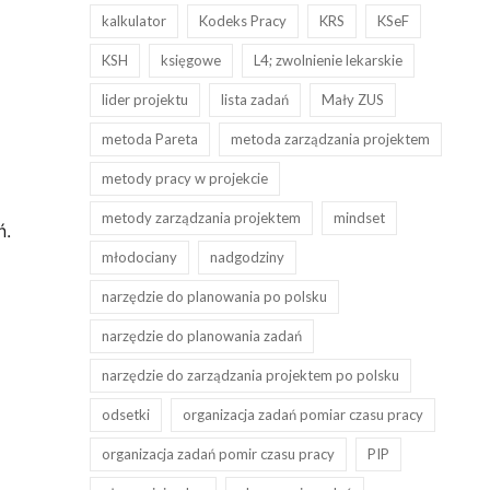
kalkulator
Kodeks Pracy
KRS
KSeF
KSH
księgowe
L4; zwolnienie lekarskie
lider projektu
lista zadań
Mały ZUS
metoda Pareta
metoda zarządzania projektem
metody pracy w projekcie
metody zarządzania projektem
mindset
ń.
młodociany
nadgodziny
narzędzie do planowania po polsku
narzędzie do planowania zadań
narzędzie do zarządzania projektem po polsku
odsetki
organizacja zadań pomiar czasu pracy
organizacja zadań pomir czasu pracy
PIP