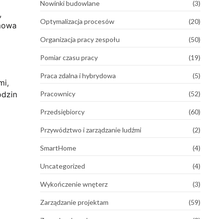
Nowinki budowlane
(3)
,
Optymalizacja procesów
(20)
umowa
Organizacja pracy zespołu
(50)
Pomiar czasu pracy
(19)
Praca zdalna i hybrydowa
(5)
mi,
odzin
Pracownicy
(52)
Przedsiębiorcy
(60)
Przywództwo i zarządzanie ludźmi
(2)
SmartHome
(4)
Uncategorized
(4)
Wykończenie wnęterz
(3)
Zarządzanie projektam
(59)