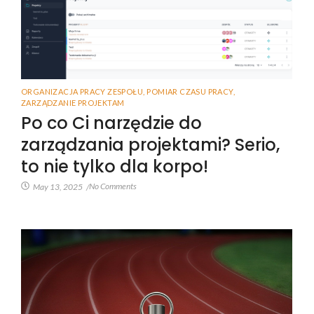
ORGANIZACJA PRACY ZESPOŁU
,
POMIAR CZASU PRACY
,
ZARZĄDZANIE PROJEKTAM
Po co Ci narzędzie do
zarządzania projektami? Serio,
to nie tylko dla korpo!
No Comments
May 13, 2025
/