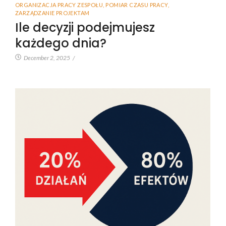
ORGANIZACJA PRACY ZESPOŁU
,
POMIAR CZASU PRACY
,
ZARZĄDZANIE PROJEKTAM
Ile decyzji podejmujesz
każdego dnia?
December 2, 2025
/