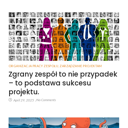
ORGANIZACJA PRACY ZESPOŁU
,
ZARZĄDZANIE PROJEKTAM
Zgrany zespół to nie przypadek
– to podstawa sukcesu
projektu.
No Comments
April 29, 2025
/