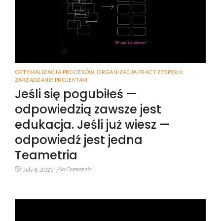
OPTYMALIZACJA PROCESÓW
,
ORGANIZACJA PRACY ZESPOŁU
,
ZARZĄDZANIE PROJEKTAM
Jeśli się pogubiłeś —
odpowiedzią zawsze jest
edukacja. Jeśli już wiesz —
odpowiedź jest jedna
Teametria
No Comments
July 8, 2025
/