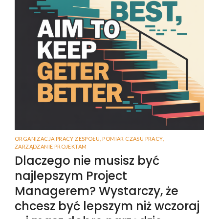
ORGANIZACJA PRACY ZESPOŁU
,
POMIAR CZASU PRACY
,
ZARZĄDZANIE PROJEKTAM
Dlaczego nie musisz być
najlepszym Project
Managerem? Wystarczy, że
chcesz być lepszym niż wczoraj