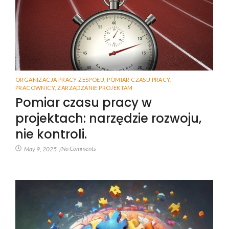
ORGANIZACJA PRACY ZESPOŁU
,
POMIAR CZASU PRACY
,
PRACOWNICY
,
ZARZĄDZANIE PROJEKTAM
Pomiar czasu pracy w
projektach: narzędzie rozwoju,
nie kontroli.
No Comments
May 9, 2025
/