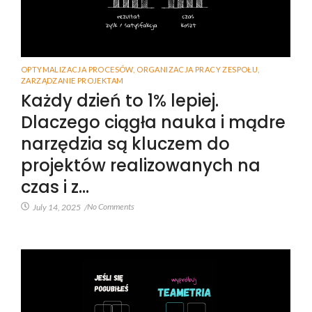
OPTYMALIZACJA PROCESÓW
,
ORGANIZACJA PRACY ZESPOŁU
,
ZARZĄDZANIE PROJEKTAM
Każdy dzień to 1% lepiej.
Dlaczego ciągła nauka i mądre
narzędzia są kluczem do
projektów realizowanych na
czas i z…
No Comments
July 14, 2025
/