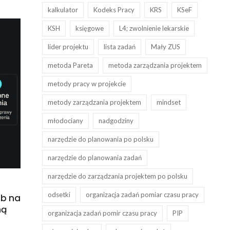
kalkulator
Kodeks Pracy
KRS
KSeF
KSH
księgowe
L4; zwolnienie lekarskie
lider projektu
lista zadań
Mały ZUS
metoda Pareta
metoda zarządzania projektem
metody pracy w projekcie
metody zarządzania projektem
mindset
młodociany
nadgodziny
narzędzie do planowania po polsku
narzędzie do planowania zadań
narzędzie do zarządzania projektem po polsku
odsetki
organizacja zadań pomiar czasu pracy
ób na
ną
organizacja zadań pomir czasu pracy
PIP