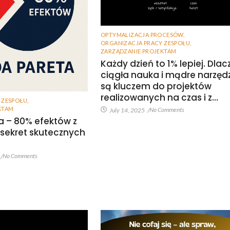
OPTYMALIZACJA PROCESÓW
,
ORGANIZACJA PRACY ZESPOŁU
,
ZARZĄDZANIE PROJEKTAM
Każdy dzień to 1% lepiej. Dla
ciągła nauka i mądre narzęd
są kluczem do projektów
realizowanych na czas i z…
 ZESPOŁU
,
KTAM
No Comments
July 14, 2025
/
a – 80% efektów z
 sekret skutecznych
No Comments
/