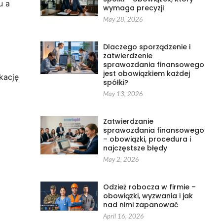
u a
wymaga precyzji
May 28, 2026
Dlaczego sporządzenie i
zatwierdzenie
sprawozdania finansowego
jest obowiązkiem każdej
kację
spółki?
May 13, 2026
Zatwierdzanie
sprawozdania finansowego
– obowiązki, procedura i
najczęstsze błędy
May 2, 2026
Odzież robocza w firmie –
obowiązki, wyzwania i jak
nad nimi zapanować
April 16, 2026