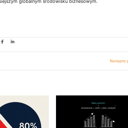
zisiejszym globalnym środowisku biznesowym.
Następny 