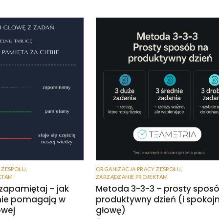
 ZESPOŁU
,
ORGANIZACJA PRACY ZESPOŁU
,
KTAM
ZARZĄDZANIE PROJEKTAM
 zapamiętaj – jak
Metoda 3-3-3 – prosty spos
anie pomagają w
produktywny dzień (i spokoj
owej
głowę)