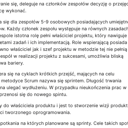
ie się, deleguje na członków zespołów decyzję o przejęc
acę wykonać.
 się dla zespołów 5-9 osobowych posiadających umiejętn
tów. Każdy członek zespołu występuje na równych zasadach
e istotna rolę pełni właściciel projektu, który nawiguje
tetami zadań i ich implementacją. Role wspierającą posiada
o właściciel jak i szef projektu w metodzie tej nie pełnią 
zespół w realizacji projektu z sukcesami, umożliwia bliską
wa bariery.
ra się na cyklach krótkich przejść, mających na celu
w metodyce Scrum nazywa się sprintem. Długość trwania
inna ulegać wydłużeniu. W przypadku nieukończenia prac w
 przenosi się do nowego spintu.
 do właściciela produktu i jest to stworzenie wizji produkt
ości tworzonego oprogramowania.
potkania na których planowane są sprinty. Cele takich spo