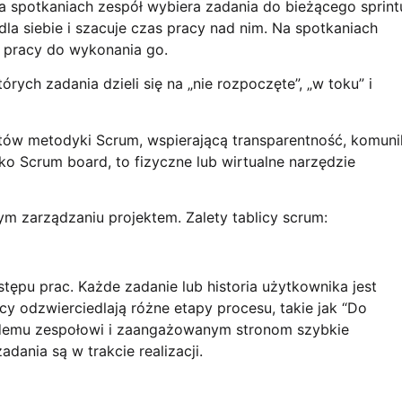
Na spotkaniach zespół wybiera zadania do bieżącego sprint
la siebie i szacuje czas pracy nad nim. Na spotkaniach
ć pracy do wykonania go.
órych zadania dzieli się na „nie rozpoczęte”, „w toku” i
tów metodyki Scrum, wspierającą transparentność, komuni
ko Scrum board, to fizyczne lub wirtualne narzędzie
m zarządzaniu projektem. Zalety tablicy scrum:
stępu prac. Każde zadanie lub historia użytkownika jest
y odzwierciedlają różne etapy procesu, takie jak “Do
każdemu zespołowi i zaangażowanym stronom szybkie
adania są w trakcie realizacji.