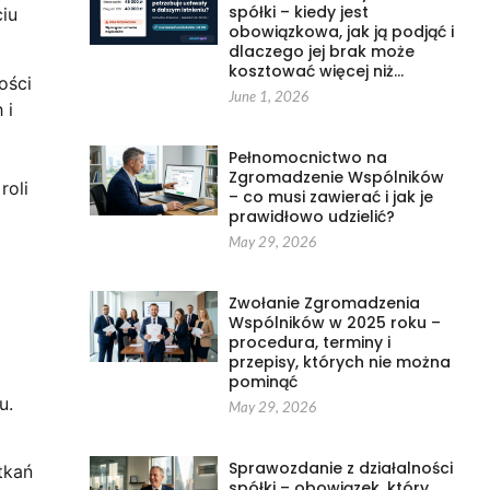
spółki – kiedy jest
iu
obowiązkowa, jak ją podjąć i
dlaczego jej brak może
kosztować więcej niż…
ości
June 1, 2026
 i
Pełnomocnictwo na
Zgromadzenie Wspólników
roli
– co musi zawierać i jak je
prawidłowo udzielić?
May 29, 2026
Zwołanie Zgromadzenia
Wspólników w 2025 roku –
procedura, terminy i
przepisy, których nie można
pominąć
u.
May 29, 2026
Sprawozdanie z działalności
tkań
spółki – obowiązek, który