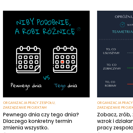
ORGANIZACJA PRACY ZESPOŁU
,
ORGANIZACJA PRACY
ZARZĄDZANIE PROJEKTAM
ZARZĄDZANIE PROJE
Pewnego dnia czy tego dnia?
Zobacz, zrób,
Dlaczego konkretny termin
wzrok i dział
zmienia wszystko.
pracy zespoł