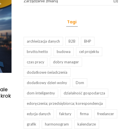
Zarządzanie zmianą
(3)
Tagi
archiwizacja danych
B2B
BHP
brutto/netto
budowa
cel projektu
czas pracy
dobry manager
dodatkowe świadczenia
dodatkowy dzień wolny
Dom
ale
dom inteligentny
działalność gospodarcza
 krok
edoręczenia; przedsiębiorca; korespondencja
edycja danych
faktury
firma
freelancer
grafik
harmonogram
kalendarze