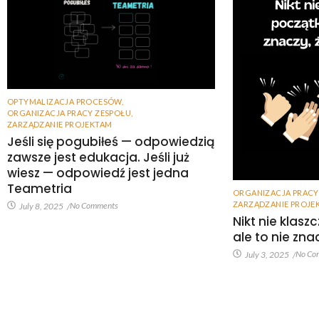
OPTYMALIZACJA PROCESÓW
,
ORGANIZACJA PRACY ZESPOŁU
,
ZARZĄDZANIE PROJEKTAM
Jeśli się pogubiłeś — odpowiedzią
zawsze jest edukacja. Jeśli już
wiesz — odpowiedź jest jedna
Teametria
ORGANIZACJA PRACY
ZARZĄDZANIE PROJE
No Comments
July 8, 2025
/
Nikt nie klas
ale to nie znac
No Co
July 3, 2025
/