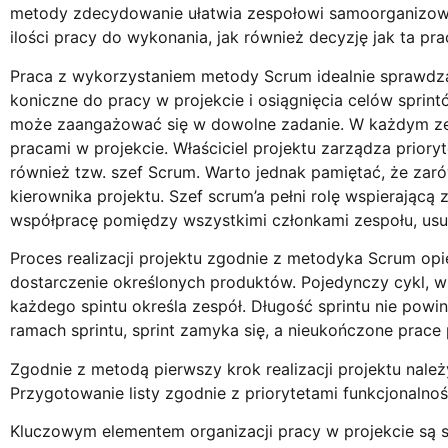
metody zdecydowanie ułatwia zespołowi samoorganizowan
ilości pracy do wykonania, jak również decyzję jak ta pr
Praca z wykorzystaniem metody Scrum idealnie sprawdza
koniczne do pracy w projekcie i osiągnięcia celów sprin
może zaangażować się w dowolne zadanie. W każdym zespol
pracami w projekcie. Właściciel projektu zarządza priory
również tzw. szef Scrum. Warto jednak pamiętać, że zarówn
kierownika projektu. Szef scrum’a pełni rolę wspierającą 
współpracę pomiędzy wszystkimi członkami zespołu, usu
Proces realizacji projektu zgodnie z metodyka Scrum opie
dostarczenie określonych produktów. Pojedynczy cykl, 
każdego spintu określa zespół. Długość sprintu nie pow
ramach sprintu, sprint zamyka się, a nieukończone prace
Zgodnie z metodą pierwszy krok realizacji projektu należy
Przygotowanie listy zgodnie z priorytetami funkcjonaln
Kluczowym elementem organizacji pracy w projekcie są s