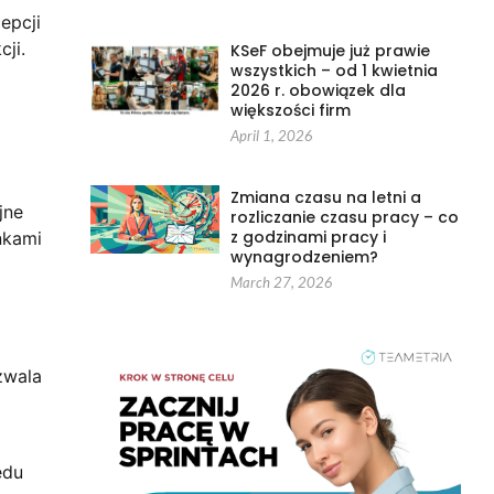
epcji
ji.
KSeF obejmuje już prawie
wszystkich – od 1 kwietnia
2026 r. obowiązek dla
większości firm
April 1, 2026
Zmiana czasu na letni a
jne
rozliczanie czasu pracy – co
z godzinami pracy i
nkami
wynagrodzeniem?
March 27, 2026
zwala
ędu