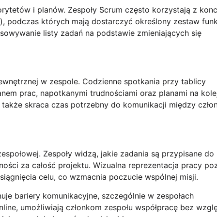
rytetów i planów. Zespoły Scrum często korzystają z konc
e), podczas których mają dostarczyć określony zestaw funkc
osowywanie listy zadań na podstawie zmieniających się
wewnętrznej w zespole. Codzienne spotkania przy tablicy
anem prac, napotkanymi trudnościami oraz planami na kole
 a także skraca czas potrzebny do komunikacji między czło
zespołowej. Zespoły widzą, jakie zadania są przypisane do
ości za całość projektu. Wizualna reprezentacja pracy po
osiągnięcia celu, co wzmacnia poczucie wspólnej misji.
inuje bariery komunikacyjne, szczególnie w zespołach
online, umożliwiają członkom zespołu współpracę bez wzgl