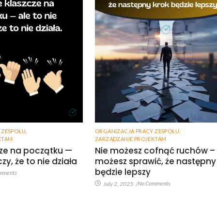
 ZESPOŁU
,
ORGANIZACJA PRACY ZESPOŁU
,
KTAM
ZARZĄDZANIE PROJEKTAM
zcze na początku —
Nie możesz cofnąć ruchów – 
zy, że to nie działa
możesz sprawić, że następny
będzie lepszy
mments
No Comments
July 2, 2025
/