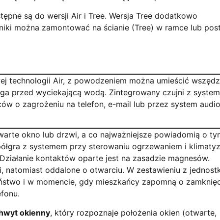
tępne są do wersji Air i Tree. Wersja Tree dodatkowo
niki można zamontować na ścianie (Tree) w ramce lub pos
ej technologii Air, z powodzeniem można umieścić wszędz
zega przed wyciekającą wodą. Zintegrowany czujni z syste
w o zagrożeniu na telefon, e-mail lub przez system audio
arte okno lub drzwi, a co najważniejsze powiadomią o ty
ółgra z systemem przy sterowaniu ogrzewaniem i klimatyz
 Działanie kontaktów oparte jest na zasadzie magnesów.
 natomiast oddalone o otwarciu. W zestawieniu z jednost
czeństwo i w momencie, gdy mieszkańcy zapomną o zamknięc
lefonu.
hwyt okienny
, który rozpoznaje położenia okien (otwarte,