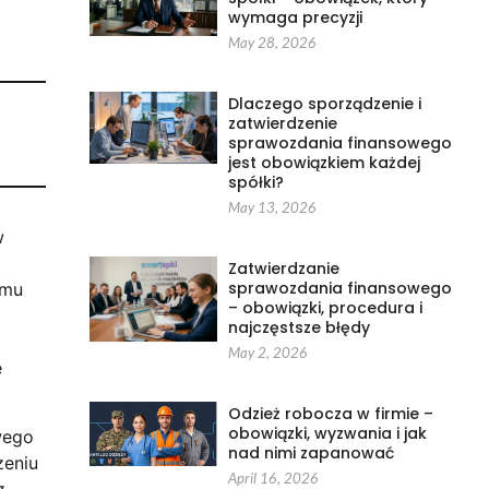
wymaga precyzji
May 28, 2026
Dlaczego sporządzenie i
zatwierdzenie
sprawozdania finansowego
jest obowiązkiem każdej
spółki?
May 13, 2026
w
Zatwierdzanie
sprawozdania finansowego
omu
– obowiązki, procedura i
najczęstsze błędy
May 2, 2026
e
Odzież robocza w firmie –
obowiązki, wyzwania i jak
wego
nad nimi zapanować
zeniu
April 16, 2026
z