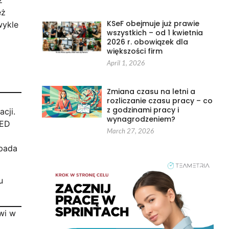
eż
KSeF obejmuje już prawie
wykle
wszystkich – od 1 kwietnia
2026 r. obowiązek dla
większości firm
April 1, 2026
Zmiana czasu na letni a
rozliczanie czasu pracy – co
z godzinami pracy i
cji.
wynagrodzeniem?
LED
March 27, 2026
wpada
u
wi w