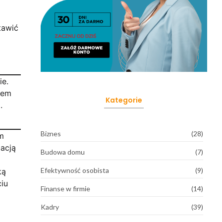
tawić
ie.
mem
Kategorie
.
Biznes
(28)
m
acją
Budowa domu
(7)
Efektywność osobista
(9)
ką
iu
Finanse w firmie
(14)
Kadry
(39)