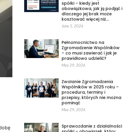
spółki – kiedy jest
obowiązkowa, jak ją podjąć i
dlaczego jej brak może
kosztować więcej niż…
June 1, 2026
Pełnomocnictwo na
Zgromadzenie Wspólników
– co musi zawierać i jak je
prawidłowo udzielić?
May 29, 2026
Zwołanie Zgromadzenia
Wspólników w 2025 roku –
procedura, terminy i
przepisy, których nie można
pominąć
May 29, 2026
Sprawozdanie z działalności
 dobę
spółki – obowiązek, który