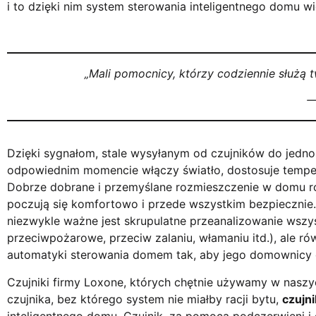
i to dzięki nim system sterowania inteligentnego domu wie
„Mali pomocnicy, którzy codziennie służą 
—
Dzięki sygnałom, stale wysyłanym od czujników do jedno
odpowiednim momencie włączy światło, dostosuje tempera
Dobrze dobrane i przemyślane rozmieszczenie w domu ró
poczują się komfortowo i przede wszystkim bezpiecznie. 
niezwykle ważne jest skrupulatne przeanalizowanie wsz
przeciwpożarowe, przeciw zalaniu, włamaniu itd.), ale r
automatyki sterowania domem tak, aby jego domownicy c
Czujniki firmy Loxone, których chętnie używamy w naszy
czujnika, bez którego system nie miałby racji bytu,
czujn
inteligentnego domu. Czujnik, za pomocą podczerwieni 