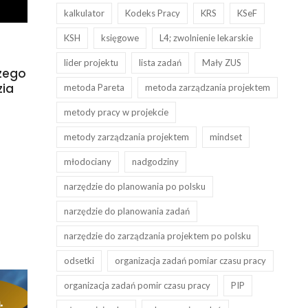
kalkulator
Kodeks Pracy
KRS
KSeF
KSH
księgowe
L4; zwolnienie lekarskie
lider projektu
lista zadań
Mały ZUS
czego
zia
metoda Pareta
metoda zarządzania projektem
metody pracy w projekcie
metody zarządzania projektem
mindset
młodociany
nadgodziny
narzędzie do planowania po polsku
narzędzie do planowania zadań
narzędzie do zarządzania projektem po polsku
odsetki
organizacja zadań pomiar czasu pracy
organizacja zadań pomir czasu pracy
PIP