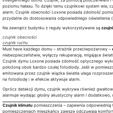
poziomu hałasu. To dzięki temu czujnikowi system wie, c
alarm. Czujnik obecności Loxone posiada zdolność pomia
przydatne do dostosowania odpowiedniego oświetlenia (ods
Na zewnątrz budynku z reguły wykorzystywane są
czujn
czujnik obecności
czujnik ruchu
Must have każdego domu – strażnik przeciwpożarowy –
niebezpieczeństwie, wyłączy rekuperację, migające świat
Czujnik dymu Loxone posiada zdolność optycznego wykr
położoną obok bardzo czułej fotodiody. Jeśli w pomiesz
emitowana przez czujnik wiązka światła ulega rozproszeni
na fotodiodę i w efekcie aktywuje alarm.
Oprócz detekcji dymu, czujnik wykrywa również gwałtow
alarmuje wydając głośny akustyczny alarm i dodatkowo,
Czujnik klimatu
pomieszczenia – zapewnia odpowiednią te
pomieszczeniach mieszkańcy zawsze odczuwają komforto