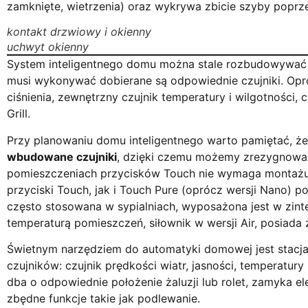
zamknięte, wietrzenia) oraz wykrywa zbicie szyby poprze
kontakt drzwiowy i okienny
uchwyt okienny
System inteligentnego domu można stale rozbudowywać o
musi wykonywać dobierane są odpowiednie czujniki. Opró
ciśnienia, zewnętrzny czujnik temperatury i wilgotności,
Grill.
Przy planowaniu domu inteligentnego warto pamiętać, ż
wbudowane czujniki
, dzięki czemu możemy zrezygnować
pomieszczeniach przycisków Touch nie wymaga montażu 
przyciski Touch, jak i Touch Pure (oprócz wersji Nano)
często stosowana w sypialniach, wyposażona jest w zint
temperaturą pomieszczeń, siłownik w wersji Air, posiada 
Świetnym narzędziem do automatyki domowej jest stac
czujników: czujnik prędkości wiatr, jasności, temperatur
dba o odpowiednie położenie żaluzji lub rolet, zamyka 
zbędne funkcje takie jak podlewanie.