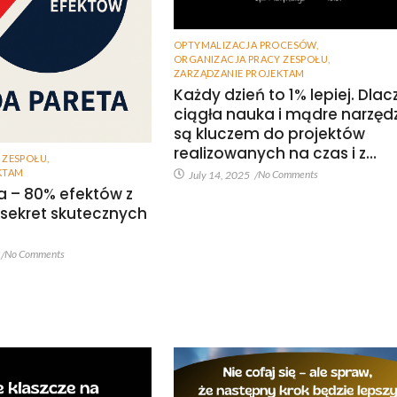
OPTYMALIZACJA PROCESÓW
,
ORGANIZACJA PRACY ZESPOŁU
,
ZARZĄDZANIE PROJEKTAM
Każdy dzień to 1% lepiej. Dla
ciągła nauka i mądre narzęd
są kluczem do projektów
realizowanych na czas i z…
 ZESPOŁU
,
KTAM
No Comments
July 14, 2025
/
a – 80% efektów z
 sekret skutecznych
No Comments
/