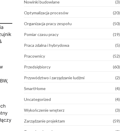
Nowinki budowlane
(3)
Optymalizacja procesów
(20)
Organizacja pracy zespołu
(50)
ia
ujnik
Pomiar czasu pracy
(19)
&
Praca zdalna i hybrydowa
(5)
Pracownicy
(52)
 w
Przedsiębiorcy
(60)
Przywództwo i zarządzanie ludźmi
(2)
GBW,
SmartHome
(4)
Uncategorized
(4)
ych
Wykończenie wnęterz
(3)
ntny
łączy
Zarządzanie projektam
(59)