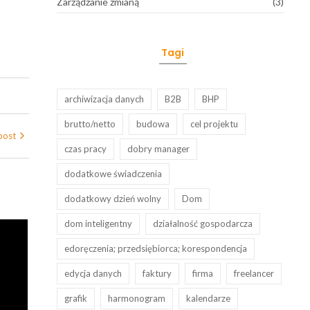
Zarządzanie zmianą
(3)
Tagi
archiwizacja danych
B2B
BHP
brutto/netto
budowa
cel projektu
post
czas pracy
dobry manager
dodatkowe świadczenia
dodatkowy dzień wolny
Dom
dom inteligentny
działalność gospodarcza
edoręczenia; przedsiębiorca; korespondencja
edycja danych
faktury
firma
freelancer
grafik
harmonogram
kalendarze