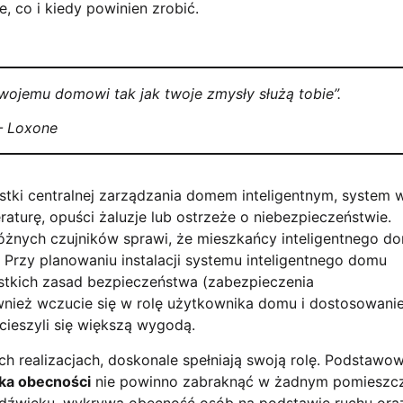
, co i kiedy powinien zrobić.
twojemu domowi tak jak twoje zmysły służą tobie”.
 Loxone
stki centralnej zarządzania domem inteligentnym, system 
turę, opuści żaluzje lub ostrzeże o niebezpieczeństwie.
żnych czujników sprawi, że mieszkańcy inteligentnego d
Przy planowaniu instalacji systemu inteligentnego domu
ystkich zasad bezpieczeństwa (zabezpieczenia
ównież wczucie się w rolę użytkownika domu i dostosowani
ieszyli się większą wygodą.
ch realizacjach, doskonale spełniają swoją rolę. Podstawo
ika obecności
nie powinno zabraknąć w żadnym pomieszc
i dźwięku, wykrywa obecność osób na podstawie ruchu ora