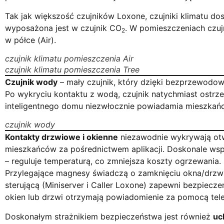
Tak jak większość czujników Loxone, czujniki klimatu dos
wyposażona jest w czujnik CO
. W pomieszczeniach czuj
2
w półce (Air).
czujnik klimatu pomieszczenia Air
czujnik klimatu pomieszczenia Tree
Czujnik wody
– mały czujnik, który dzięki bezprzewodow
Po wykryciu kontaktu z wodą, czujnik natychmiast ostr
inteligentnego domu niezwłocznie powiadamia mieszkańcó
czujnik wody
Kontakty drzwiowe i okienne
niezawodnie wykrywają otw
mieszkańców za pośrednictwem aplikacji. Doskonale wsp
– reguluje temperaturą, co zmniejsza koszty ogrzewania.
Przylegające magnesy świadczą o zamknięciu okna/drzwi,
sterującą (Miniserver i Caller Loxone) zapewni bezpie
okien lub drzwi otrzymają powiadomienie za pomocą te
Doskonałym strażnikiem bezpieczeństwa jest również
uc