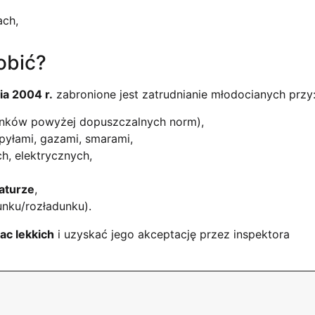
ach,
obić?
ia 2004 r.
zabronione jest zatrudnianie młodocianych przy
unków powyżej dopuszczalnych norm),
 pyłami, gazami, smarami,
h, elektrycznych,
raturze
,
unku/rozładunku).
ac lekkich
i uzyskać jego akceptację przez inspektora