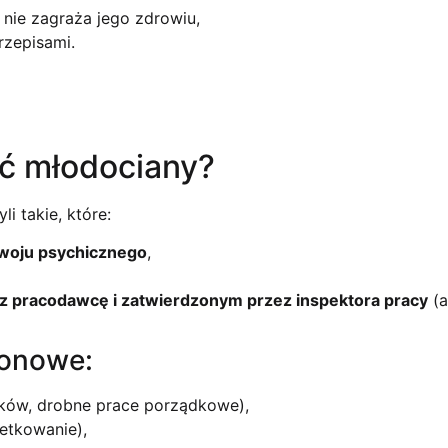
 nie zagraża jego zdrowiu,
rzepisami.
ć młodociany?
yli takie, które:
ozwoju psychicznego
,
z pracodawcę i zatwierdzonym przez inspektora pracy
(a
zonowe:
łków, drobne prace porządkowe),
etkowanie),