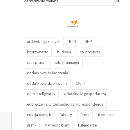
Zarządzanie zmianą
(3)
Tagi
:
archiwizacja danych
B2B
BHP
brutto/netto
budowa
cel projektu
czas pracy
dobry manager
dodatkowe świadczenia
dodatkowy dzień wolny
Dom
dom inteligentny
działalność gospodarcza
edoręczenia; przedsiębiorca; korespondencja
edycja danych
faktury
firma
freelancer
grafik
harmonogram
kalendarze