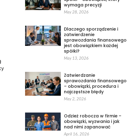
wymaga precyzji
May 28, 2026
Dlaczego sporządzenie i
zatwierdzenie
sprawozdania finansowego
jest obowiązkiem każdej
spółki?
May 13, 2026
ą
cy
Zatwierdzanie
sprawozdania finansowego
– obowiązki, procedura i
najczęstsze błędy
May 2, 2026
Odzież robocza w firmie –
obowiązki, wyzwania i jak
nad nimi zapanować
April 16, 2026