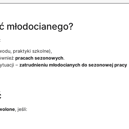
ić młodocianego?
:
odu, praktyki szkolne),
również
pracach sezonowych
.
ytuacji –
zatrudnieniu młodocianych do sezonowej pracy
ć
wolone
, jeśli: