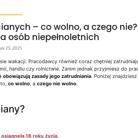
anych – co wolno, a czego nie?
a osób niepełnoletnich
uly 25, 2025
ie wakacji. Pracodawcy również coraz chętniej zatrudniaj
i, handlu czy rolnictwie. Zanim jednak przyjmiesz do pra
ie obowiązują zasady jego zatrudniania
. Poniżej znajdziesz
 to,
co wolno
, a
czego nie wolno
.
ciany?
 osiągnęła 18 roku życia.