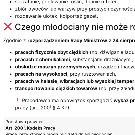
sprzątanie, podlewanie roślin, dbanie o teren,
zbiór owoców lub warzyw przy prostych czynności
rozdawanie ulotek, kolportaż gazet.
Czego młodociany nie może r
Zgodnie z
rozporządzeniem Rady Ministrów z 24 sierpn
pracach fizycznie zbyt ciężkich
(np. dźwiganie ład
pracach z chemikaliami
, substancjami drażniącymi,
obsłudze maszyn przemysłowych
, urządzeń tnącyc
pracach na wysokości
, przy rusztowaniach,
pracach w hałasie, wibracjach lub wysokiej tempe
transportowaniu ciężkich towarów
(np. przy załad
Pracodawca ma obowiązek sporządzić
wykaz pr
pracy (art. 200¹ § 4 KP).
Podstawa prawna:
1
Art. 200
. Kodeks Pracy
Prace, przy których mogą być zatrudniani młodociani