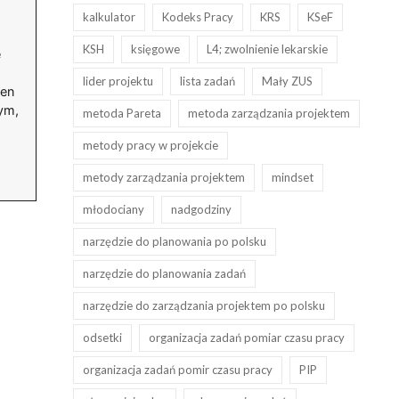
kalkulator
Kodeks Pracy
KRS
KSeF
KSH
księgowe
L4; zwolnienie lekarskie
e
lider projektu
lista zadań
Mały ZUS
ten
ym,
metoda Pareta
metoda zarządzania projektem
metody pracy w projekcie
metody zarządzania projektem
mindset
młodociany
nadgodziny
narzędzie do planowania po polsku
narzędzie do planowania zadań
narzędzie do zarządzania projektem po polsku
odsetki
organizacja zadań pomiar czasu pracy
organizacja zadań pomir czasu pracy
PIP